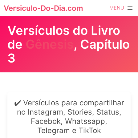
Versiculo-Do-Dia.com
MENU
Versículos do Livro
de
Gênesis
, Capítulo
3
✔️ Versículos para compartilhar
no Instagram, Stories, Status,
Facebok, Whatssapp,
Telegram e TikTok