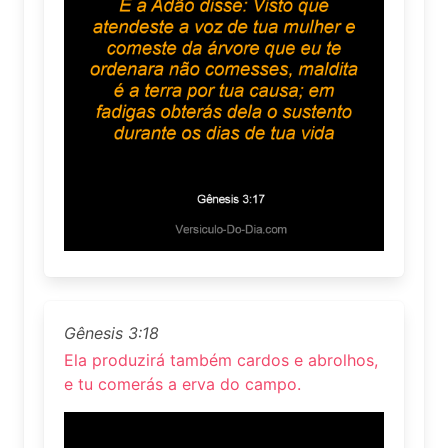
Gênesis 3:18
Ela produzirá também cardos e abrolhos,
e tu comerás a erva do campo.