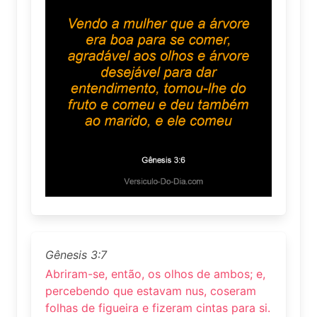
Gênesis 3:7
Abriram-se, então, os olhos de ambos; e,
percebendo que estavam nus, coseram
folhas de figueira e fizeram cintas para si.