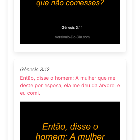
Gênesis 3:12
Então, disse o homem: A mulher que me
deste por esposa, ela me deu da árvore, e
eu comi.