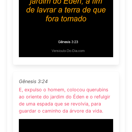
Gênesis 3:24
E, expulso o homem, colocou querubins
ao oriente do jardim do Éden e o refulgir
de uma espada que se revolvia, para
guardar o caminho da árvore da vida.