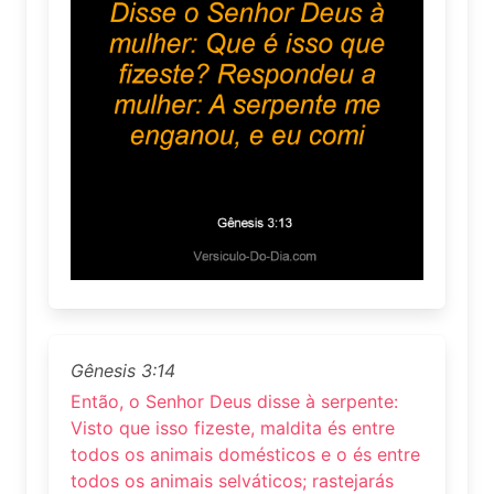
Gênesis 3:14
Então, o Senhor Deus disse à serpente:
Visto que isso fizeste, maldita és entre
todos os animais domésticos e o és entre
todos os animais selváticos; rastejarás