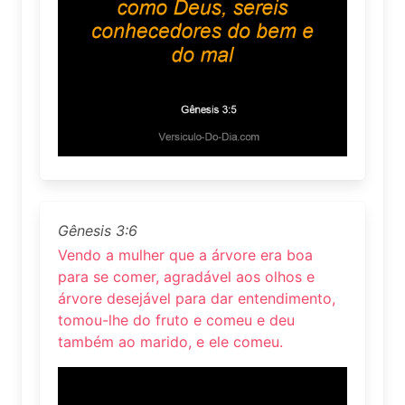
Gênesis 3:6
Vendo a mulher que a árvore era boa
para se comer, agradável aos olhos e
árvore desejável para dar entendimento,
tomou-lhe do fruto e comeu e deu
também ao marido, e ele comeu.