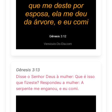
Gênesis 3:13
Disse o Senhor Deus à mulher: Que é isso
que fizeste? Respondeu a mulher: A
serpente me enganou, e eu comi.