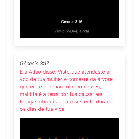
Gênesis 3:17
E a Adão disse: Visto que atendeste a
voz de tua mulher e comeste da árvore
que eu te ordenara não comesses,
maldita é a terra por tua causa; em
fadigas obterás dela o sustento durante
os dias de tua vida.