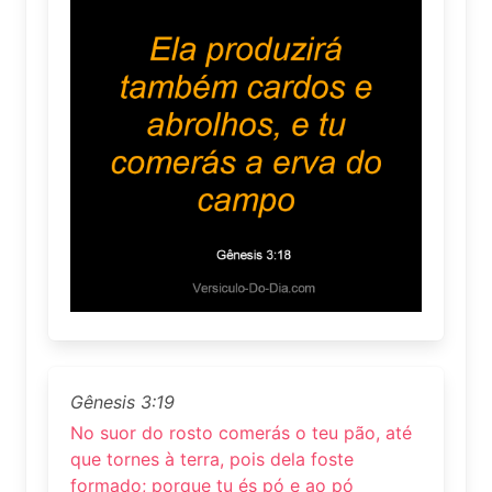
Gênesis 3:19
No suor do rosto comerás o teu pão, até
que tornes à terra, pois dela foste
formado; porque tu és pó e ao pó