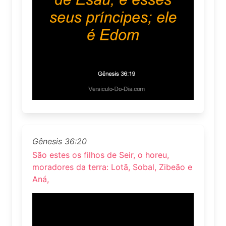
Gênesis 36:20
São estes os filhos de Seir, o horeu,
moradores da terra: Lotã, Sobal, Zibeão e
Aná,