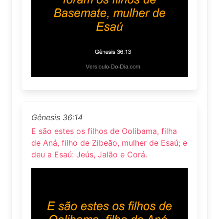
Gênesis 36:14
E são estes os filhos de Oolibama, filha
de Aná, filho de Zibeão, mulher de Esaú; e
deu a Esaú: Jeús, Jalão e Corá.