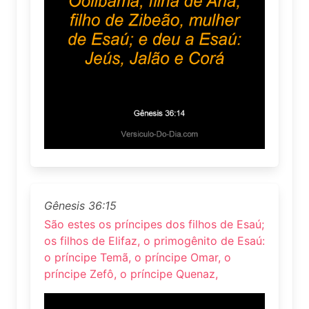
Gênesis 36:15
São estes os príncipes dos filhos de Esaú;
os filhos de Elifaz, o primogênito de Esaú:
o príncipe Temã, o príncipe Omar, o
príncipe Zefô, o príncipe Quenaz,