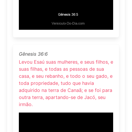
Gênesis 36:6
Levou Esaú suas mulheres, e seus filhos, e
suas filhas, e todas as pessoas de sua
casa, e seu rebanho, e todo o seu gado, e
toda propriedade, tudo que havia
adquirido na terra de Canaã; e se foi para
outra terra, apartando-se de Jacó, seu
irmão.