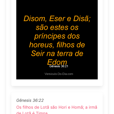
Gênesis 36:22
Os filhos de Lotã são Hori e Homã; a irmã
de Lotã é Timna.