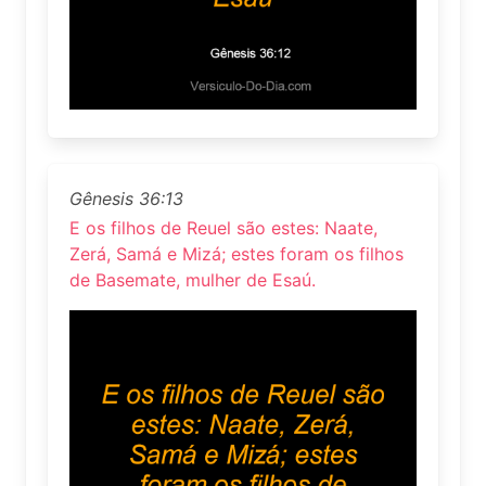
Gênesis 36:13
E os filhos de Reuel são estes: Naate,
Zerá, Samá e Mizá; estes foram os filhos
de Basemate, mulher de Esaú.