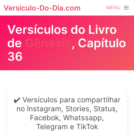
Versiculo-Do-Dia.com
MENU
Versículos do Livro
de
Gênesis
, Capítulo
36
✔️ Versículos para compartilhar
no Instagram, Stories, Status,
Facebok, Whatssapp,
Telegram e TikTok