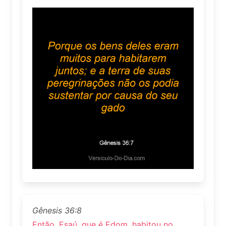
Gênesis 36:8
Então, Esaú, que é Edom, habitou no