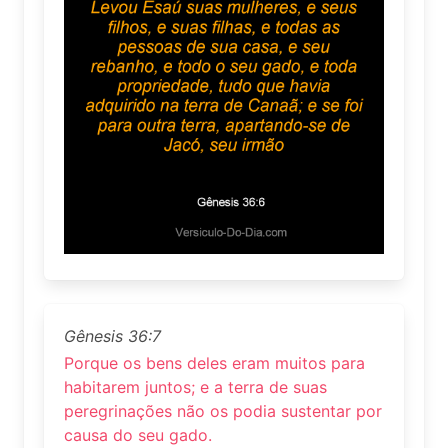
Gênesis 36:7
Porque os bens deles eram muitos para
habitarem juntos; e a terra de suas
peregrinações não os podia sustentar por
causa do seu gado.