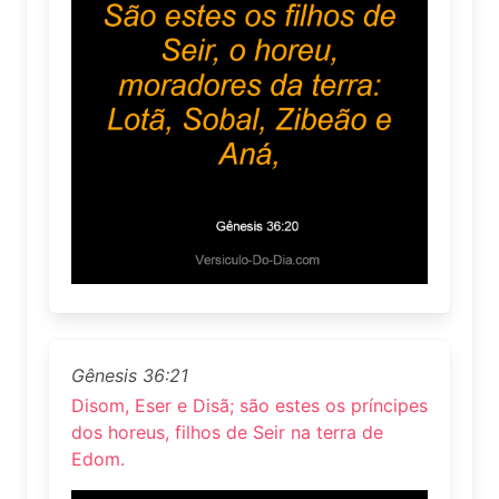
Gênesis 36:21
Disom, Eser e Disã; são estes os príncipes
dos horeus, filhos de Seir na terra de
Edom.