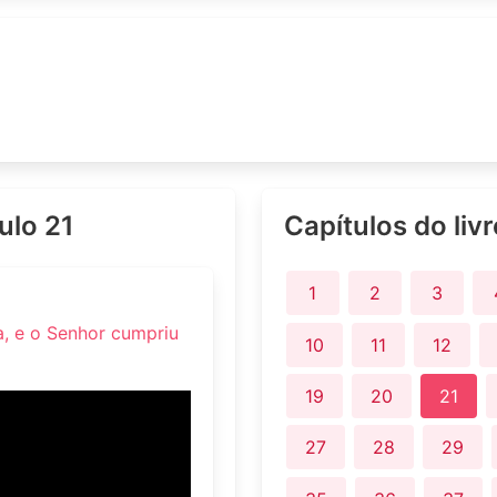
tulo 21
Capítulos do liv
1
2
3
a, e o Senhor cumpriu
10
11
12
19
20
21
27
28
29