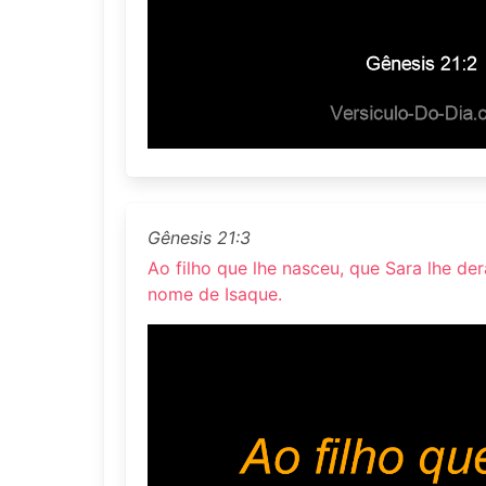
Gênesis 21:3
Ao filho que lhe nasceu, que Sara lhe de
nome de Isaque.