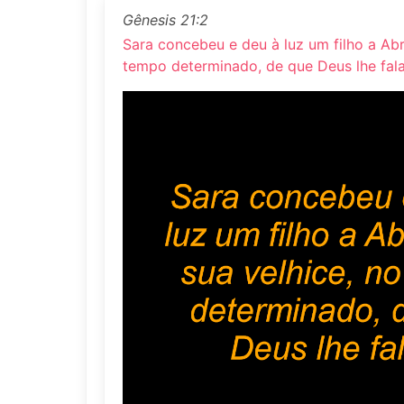
Gênesis 21:2
Sara concebeu e deu à luz um filho a Abr
tempo determinado, de que Deus lhe fala