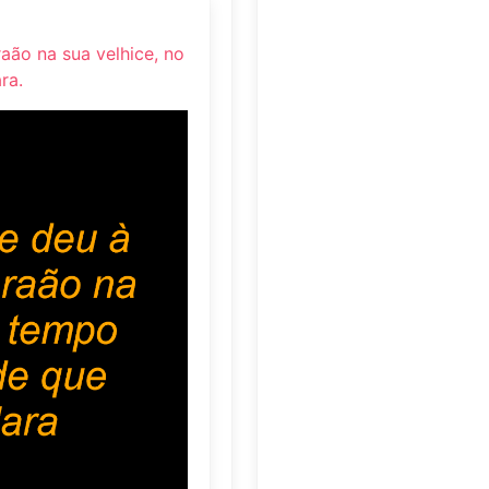
aão na sua velhice, no
ra.