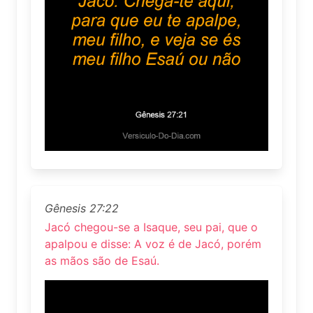
Gênesis 27:22
Jacó chegou-se a Isaque, seu pai, que o
apalpou e disse: A voz é de Jacó, porém
as mãos são de Esaú.