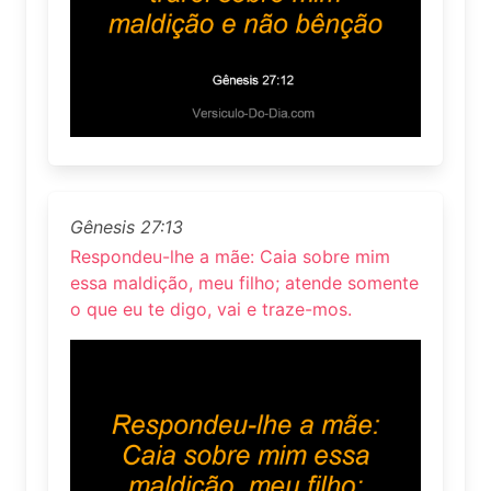
Gênesis 27:13
Respondeu-lhe a mãe: Caia sobre mim
essa maldição, meu filho; atende somente
o que eu te digo, vai e traze-mos.