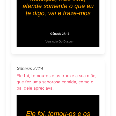
Gênesis 27:14
Ele foi, tomou-os e os trouxe a sua mãe,
que fez uma saborosa comida, como o
pai dele apreciava.