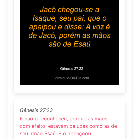
Gênesis 27:23
E não o reconheceu, porque as mãos,
com efeito, estavam peludas como as de
seu irmão Esaú. E o abençoou.