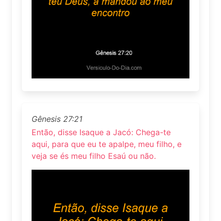
Gênesis 27:21
Então, disse Isaque a Jacó: Chega-te
aqui, para que eu te apalpe, meu filho, e
veja se és meu filho Esaú ou não.