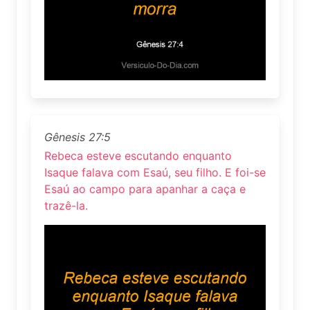
Gênesis 27:5
Rebeca esteve escutando enquanto
Isaque falava com Esaú, seu filho. E foi-se
Esaú ao campo para apanhar a caça e
trazê-la.