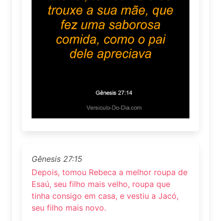
Gênesis 27:15
Depois, tomou Rebeca a melhor roupa de
Esaú, seu filho mais velho, roupa que
tinha consigo em casa, e vestiu a Jacó,
seu filho mais novo.