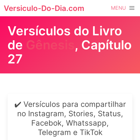
Versiculo-Do-Dia.com
MENU
Versículos do Livro
de
Gênesis
, Capítulo
27
✔️ Versículos para compartilhar
no Instagram, Stories, Status,
Facebok, Whatssapp,
Telegram e TikTok