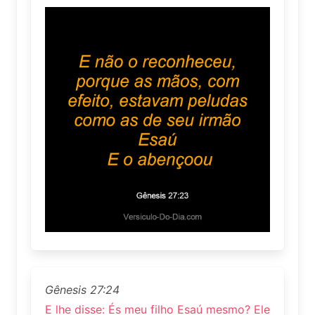
Gênesis 27:24
E lhe disse: És meu filho Esaú mesmo? Ele