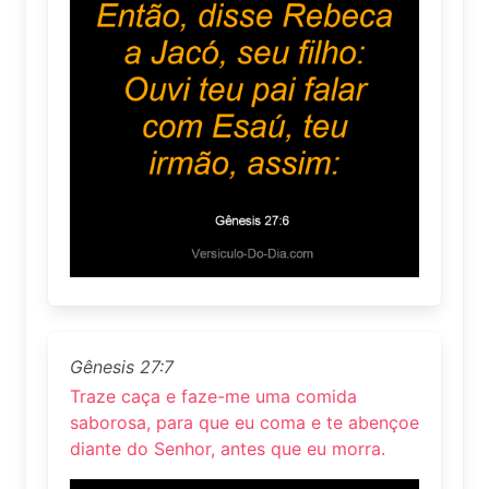
Gênesis 27:7
Traze caça e faze-me uma comida
saborosa, para que eu coma e te abençoe
diante do Senhor, antes que eu morra.