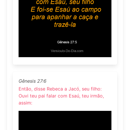
Gênesis 27:6
Então, disse Rebeca a Jacó, seu filho:
Ouvi teu pai falar com Esaú, teu irmão,
assim: