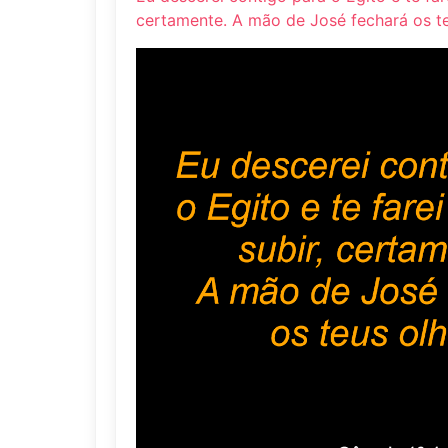
certamente. A mão de José fechará os te