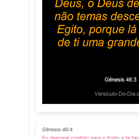
Gênesis 46:4
Eu descerei contigo para o Egito e te fare