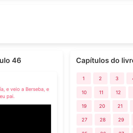
tulo 46
Capítulos do liv
1
2
3
ía, e veio a Berseba, e
10
11
12
eu pai.
19
20
21
27
28
29