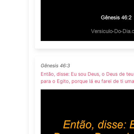
Gênesis 46:3
Então, disse: Eu sou Deus, o Deus de teu
para o Egito, porque lá eu farei de ti um