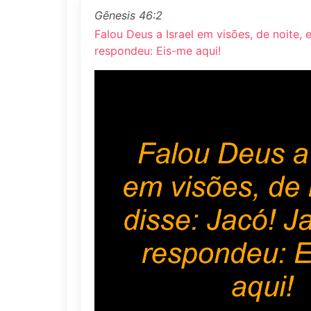
Gênesis 46:2
Falou Deus a Israel em visões, de noite, e
respondeu: Eis-me aqui!