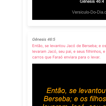
Gênesis 46:5
Então, se levantou Jacó de Berseba; e os 
levaram Jacó, seu pai, e seus filhinhos, 
carros que Faraó enviara para o levar.