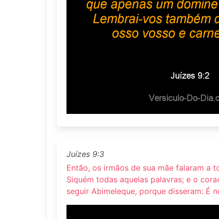
Juízes 9:3
Então, os irmãos de sua mãe falaram a 
Siquém todas aquelas palavras; e o coraç
seguir Abimeleque, porque disseram: É n