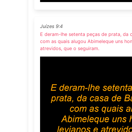
Juízes 9:4
E deram-lhe setenta peças de prata, da c
com as quais alugou Abimeleque uns hom
atrevidos, que o seguiram.