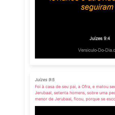
Juízes 9:5
Foi à casa de seu pai, a Ofra, e matou se
Jerubaal, setenta homens, sobre uma ped
menor de Jerubaal, ficou, porque se esc