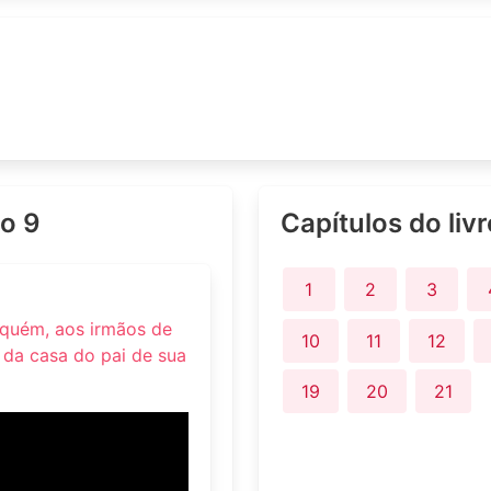
lo 9
Capítulos do liv
1
2
3
Siquém, aos irmãos de
10
11
12
 da casa do pai de sua
19
20
21