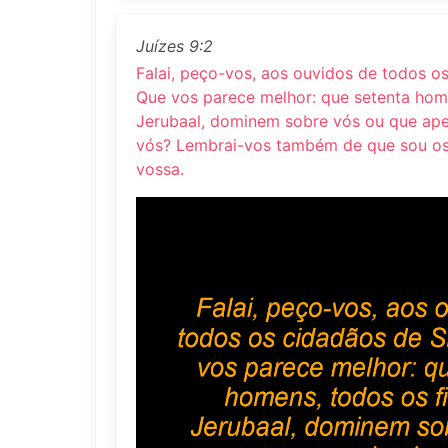
Juízes 9:2
Falai, peço-vos, aos ouvidos de todos o
Que vos parece melhor: que setenta home
Jerubaal, dominem sobre vós ou que ap
vós? Lembrai-vos também de que sou os
vossa.