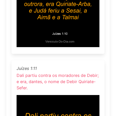
Juízes 1:11
Dali partiu contra os moradores de Debir;
e era, dantes, o nome de Debir Quiriate-
Sefer.