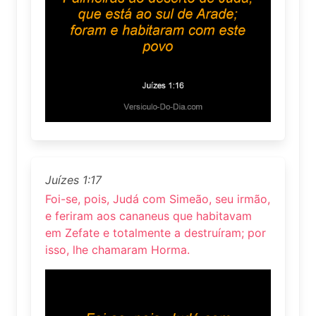
Juízes 1:17
Foi-se, pois, Judá com Simeão, seu irmão,
e feriram aos cananeus que habitavam
em Zefate e totalmente a destruíram; por
isso, lhe chamaram Horma.