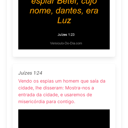
Juízes 1:24
Vendo os espias um homem que saía da
cidade, lhe disseram: Mostra-nos a
entrada da cidade, e usaremos de
misericórdia para contigo.