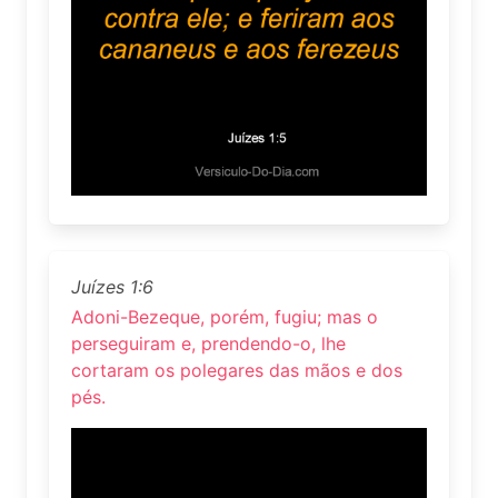
Juízes 1:6
Adoni-Bezeque, porém, fugiu; mas o
perseguiram e, prendendo-o, lhe
cortaram os polegares das mãos e dos
pés.