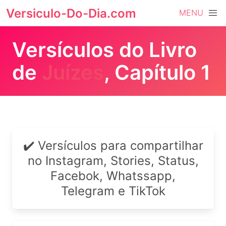
Versiculo-Do-Dia.com
MENU
Versículos do Livro
de
Juízes
, Capítulo 1
✔️ Versículos para compartilhar
no Instagram, Stories, Status,
Facebok, Whatssapp,
Telegram e TikTok