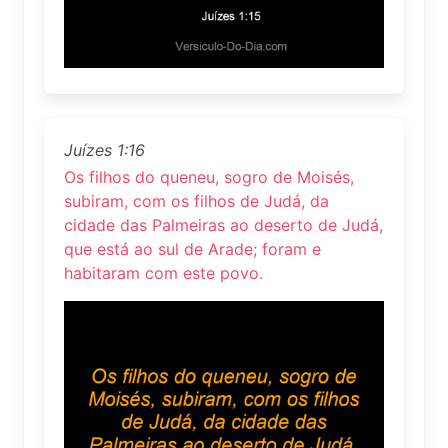
Juízes 1:16
Os filhos do queneu, sogro de Moisés,
subiram, com os filhos de Judá, da
cidade das Palmeiras ao deserto de Judá,
que está ao sul de Arade; foram e
habitaram com este povo.