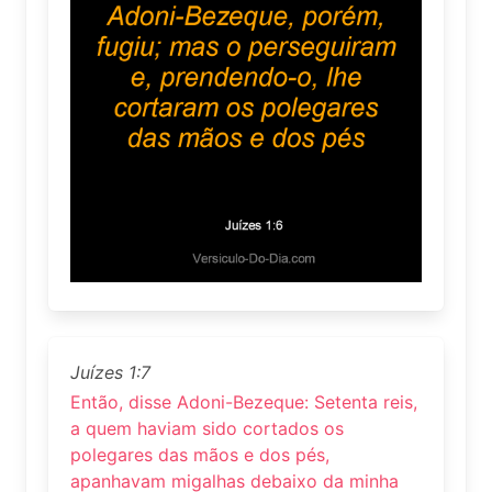
Juízes 1:7
Então, disse Adoni-Bezeque: Setenta reis,
a quem haviam sido cortados os
polegares das mãos e dos pés,
apanhavam migalhas debaixo da minha