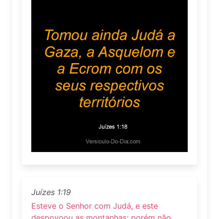
Juízes 1:19
Esteve o Senhor com Judá, e este
despovoou as montanhas; porém não