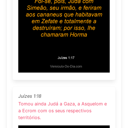
Juízes 1:18
Tomou ainda Judá a Gaza, a Asquelom e
a Ecrom com os seus respectivos
territórios.