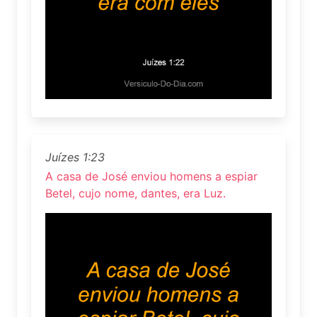
Juízes 1:23
A casa de José enviou homens a espiar
Betel, cujo nome, dantes, era Luz.