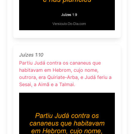
Juízes 1:10
Partiu Judá contra os cananeus que
habitavam em Hebrom, cujo nome,
outrora, era Quiriate-Arba, e Judá feriu a
Sesai, a Aimã e a Talmai.