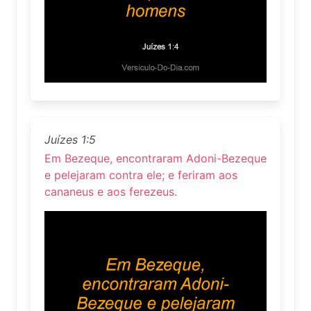
Juízes 1:5
Em Bezeque, encontraram Adoni-Bezeque
e pelejaram contra ele; e feriram aos
cananeus e aos ferezeus.