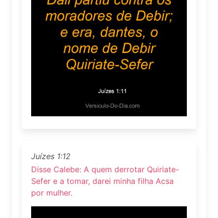
Juízes 1:12
Disse Calebe: A quem derrotar Quiriate-
Sefer e a tomar, darei minha filha Acsa
por mulher.