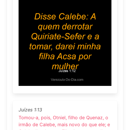
Juízes 1:13
Tomou-a, pois, Otniel, filho de Quenaz, o
irmão de Calebe, mais novo do que ele; e