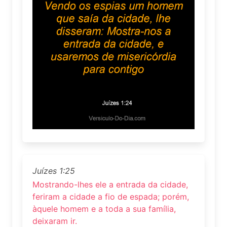
Juízes 1:25
Mostrando-lhes ele a entrada da cidade,
feriram a cidade a fio de espada; porém,
àquele homem e a toda a sua família,
deixaram ir.