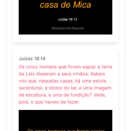
Juízes 18:14
Os cinco homens que foram espiar a terra
de Laís disseram a seus irmãos: Sabeis
vós que, naquelas casas, há uma estola
sacerdotal, e ídolos do lar, e uma imagem
de escultura, e uma de fundição? Vede,
pois, o que haveis de fazer.