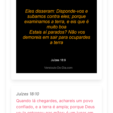
Juízes 18:10
Quando lá chegardes, achareis um povo
confiado, e a terra é ampla; porque Deus
vo-la entregou nas mãos; é um lugar em