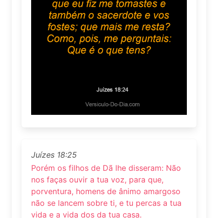
Juízes 18:25
Porém os filhos de Dã lhe disseram: Não
nos faças ouvir a tua voz, para que,
porventura, homens de ânimo amargoso
não se lancem sobre ti, e tu percas a tua
vida e a vida dos da tua casa.