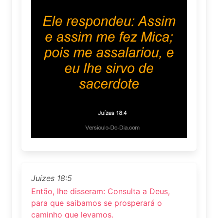
Juízes 18:5
Então, lhe disseram: Consulta a Deus,
para que saibamos se prosperará o
caminho que levamos.