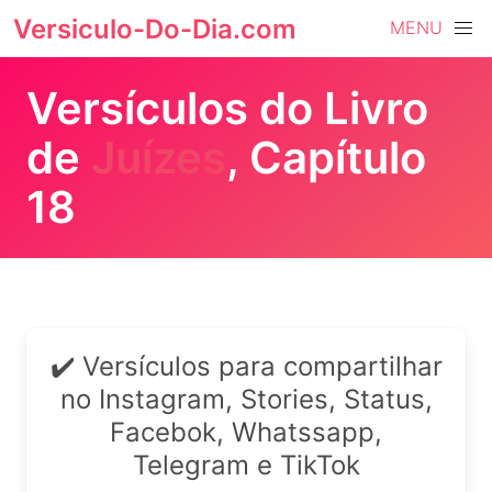
Versiculo-Do-Dia.com
MENU
Versículos do Livro
de
Juízes
, Capítulo
18
✔️ Versículos para compartilhar
no Instagram, Stories, Status,
Facebok, Whatssapp,
Telegram e TikTok