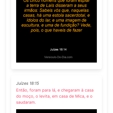
Juízes 18:15
Então, foram para lá, e chegaram à casa
do moço, o levita, em casa de Mica, e o
saudaram.