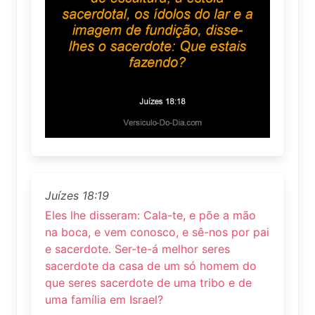
Juízes 18:19
Eles lhe disseram: Cala-te, e põe a mão
na boca, e vem conosco, e sê-nos por pai
e sacerdote. Ser-te-á melhor seres
sacerdote da casa de um só homem do
que seres sacerdote de uma tribo e de
uma família em Israel?