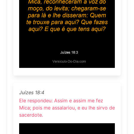
Juízes 18:4
Ele respondeu: Assim e assim me fez
Mica; pois me assalariou, e eu lhe sirvo de
sacerdote.