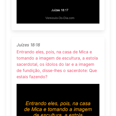
Juízes 18:18
Entrando eles, pois, na casa de Mica e
tomando a imagem de escultura, a estola
sacerdotal, os ídolos do lar e a imagem
de fundição, disse-lhes o sacerdote: Que
estais fazendo?