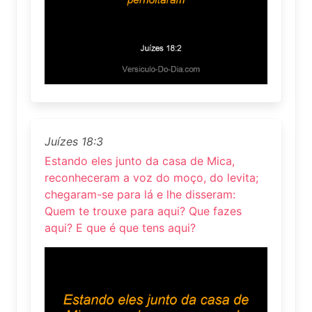
Juízes 18:3
Estando eles junto da casa de Mica,
reconheceram a voz do moço, do levita;
chegaram-se para lá e lhe disseram:
Quem te trouxe para aqui? Que fazes
aqui? E que é que tens aqui?