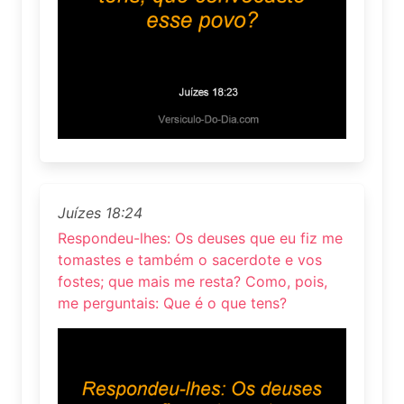
Juízes 18:24
Respondeu-lhes: Os deuses que eu fiz me
tomastes e também o sacerdote e vos
fostes; que mais me resta? Como, pois,
me perguntais: Que é o que tens?