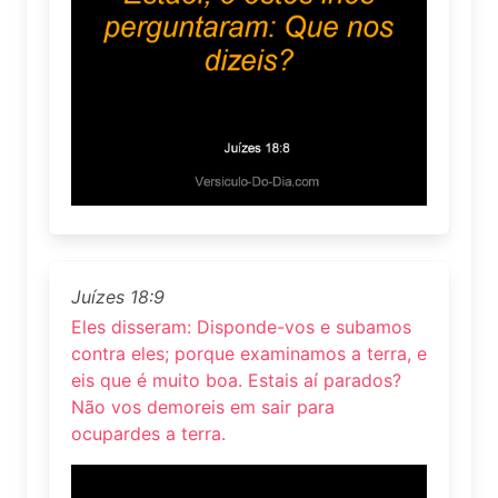
Juízes 18:9
Eles disseram: Disponde-vos e subamos
contra eles; porque examinamos a terra, e
eis que é muito boa. Estais aí parados?
Não vos demoreis em sair para
ocupardes a terra.