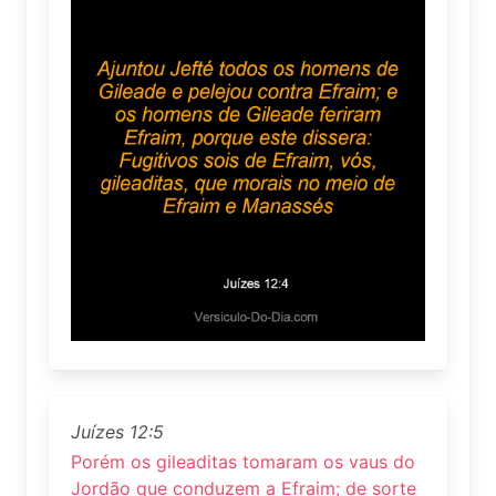
Juízes 12:5
Porém os gileaditas tomaram os vaus do
Jordão que conduzem a Efraim; de sorte