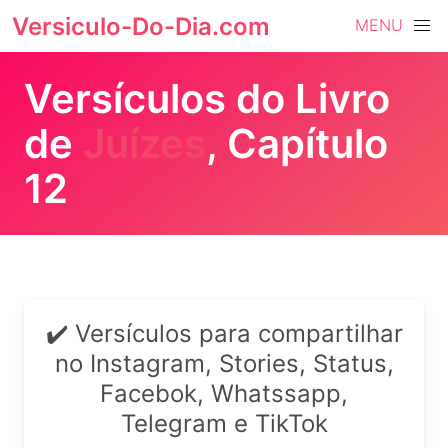
Versiculo-Do-Dia.com
MENU
Versículos do Livro
de
Juízes
, Capítulo
12
✔️ Versículos para compartilhar
no Instagram, Stories, Status,
Facebok, Whatssapp,
Telegram e TikTok