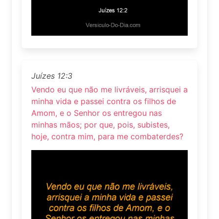
Juízes 12:3
Vendo eu que não me livráveis, arrisquei a
minha vida e passei contra os filhos de
Amom, e o Senhor os entregou nas
minhas mãos; por que, pois, subistes,
hoje, contra mim, para me combaterdes?