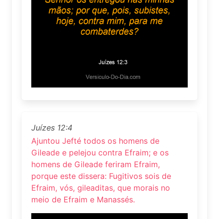
Juízes 12:4
Ajuntou Jefté todos os homens de
Gileade e pelejou contra Efraim; e os
homens de Gileade feriram Efraim,
porque este dissera: Fugitivos sois de
Efraim, vós, gileaditas, que morais no
meio de Efraim e Manassés.