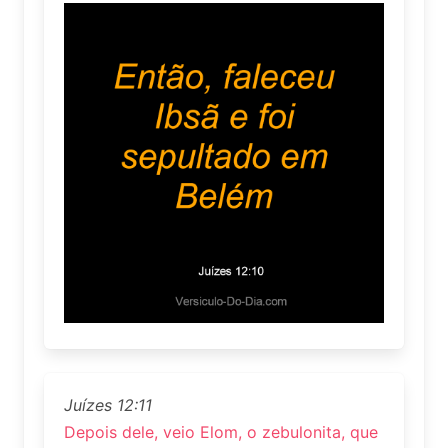
Juízes 12:11
Depois dele, veio Elom, o zebulonita, que