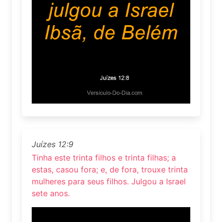
Juízes 12:9
Tinha este trinta filhos e trinta filhas; a
estas, casou fora; e, de fora, trouxe trinta
mulheres para seus filhos. Julgou a Israel
sete anos.