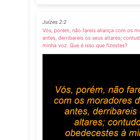
Juízes 2:2
Vós, porém, não fareis aliança com os mo
antes, derribareis os seus altares; cont
minha voz. Que é isso que fizestes?