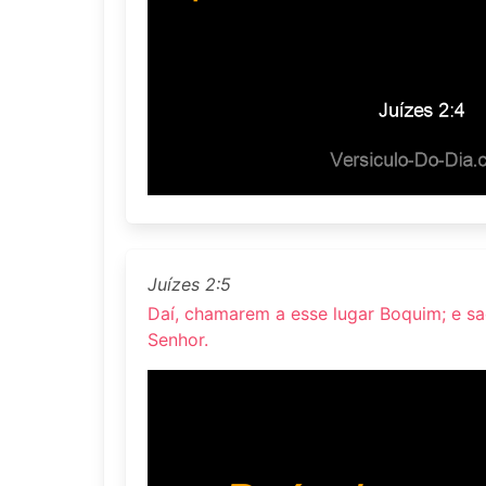
Juízes 2:5
Daí, chamarem a esse lugar Boquim; e sac
Senhor.