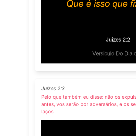
Juízes 2:3
Pelo que também eu disse: não os expuls
antes, vos serão por adversários, e os s
laços.