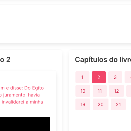
lo 2
Capítulos do liv
1
2
3
im e disse: Do Egito
10
11
12
ob juramento, havia
 invalidarei a minha
19
20
21