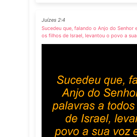
Juízes 2:4
Sucedeu que, falando o Anjo do Senhor e
os filhos de Israel, levantou o povo a su