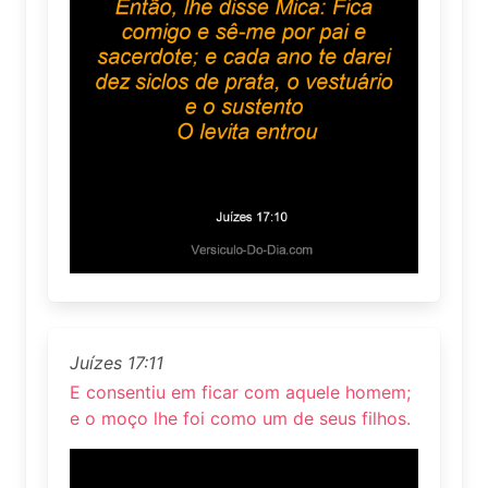
Juízes 17:11
E consentiu em ficar com aquele homem;
e o moço lhe foi como um de seus filhos.