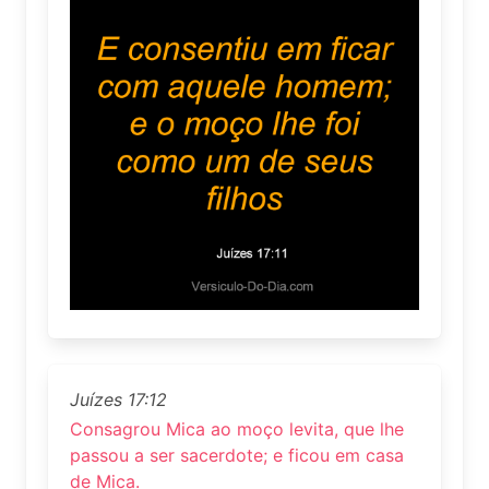
Juízes 17:12
Consagrou Mica ao moço levita, que lhe
passou a ser sacerdote; e ficou em casa
de Mica.