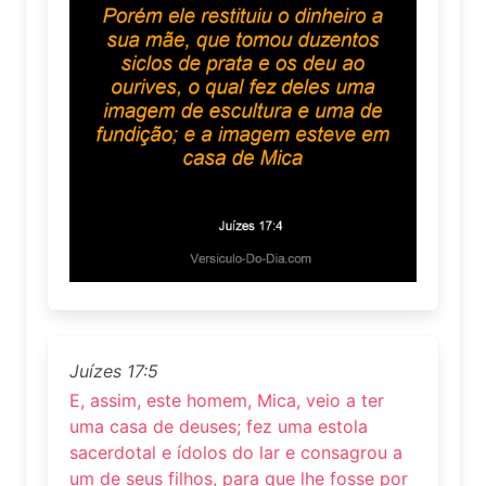
Juízes 17:5
E, assim, este homem, Mica, veio a ter
uma casa de deuses; fez uma estola
sacerdotal e ídolos do lar e consagrou a
um de seus filhos, para que lhe fosse por