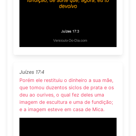
Juízes 17:4
Porém ele restituiu o dinheiro a sua mãe,
que tomou duzentos siclos de prata e os
deu ao ourives, o qual fez deles uma
imagem de escultura e uma de fundição;
e a imagem esteve em casa de Mica.