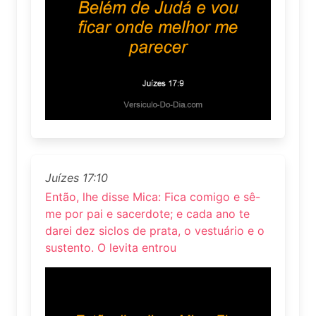
Juízes 17:10
Então, lhe disse Mica: Fica comigo e sê-
me por pai e sacerdote; e cada ano te
darei dez siclos de prata, o vestuário e o
sustento. O levita entrou