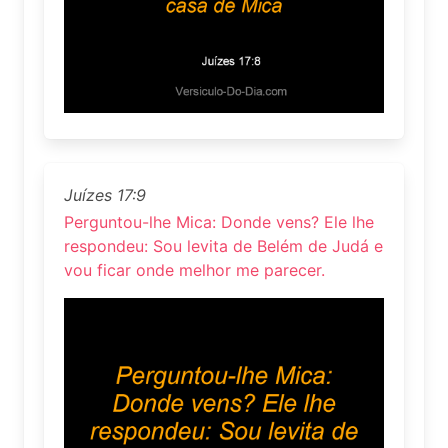
Juízes 17:9
Perguntou-lhe Mica: Donde vens? Ele lhe
respondeu: Sou levita de Belém de Judá e
vou ficar onde melhor me parecer.