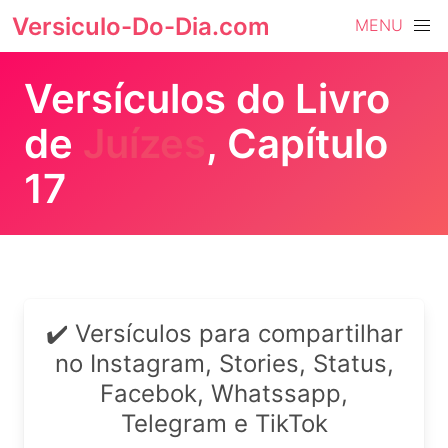
Versiculo-Do-Dia.com
MENU
Versículos do Livro
de
Juízes
, Capítulo
17
✔️ Versículos para compartilhar
no Instagram, Stories, Status,
Facebok, Whatssapp,
Telegram e TikTok