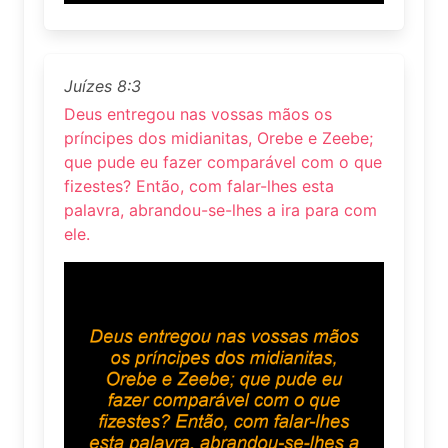
Juízes 8:3
Deus entregou nas vossas mãos os
príncipes dos midianitas, Orebe e Zeebe;
que pude eu fazer comparável com o que
fizestes? Então, com falar-lhes esta
palavra, abrandou-se-lhes a ira para com
ele.