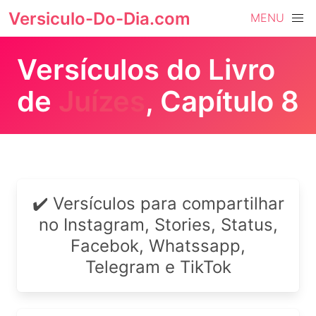
Versiculo-Do-Dia.com
MENU
Versículos do Livro
de
Juízes
, Capítulo 8
✔️ Versículos para compartilhar
no Instagram, Stories, Status,
Facebok, Whatssapp,
Telegram e TikTok