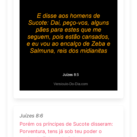
Juízes 8:6
Porém os príncipes de Sucote disseram:
Porventura, tens já sob teu poder o