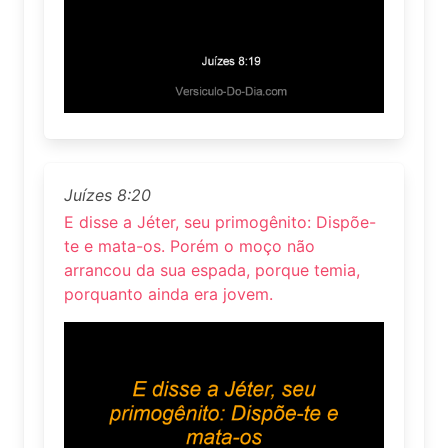
Juízes 8:20
E disse a Jéter, seu primogênito: Dispõe-
te e mata-os. Porém o moço não
arrancou da sua espada, porque temia,
porquanto ainda era jovem.