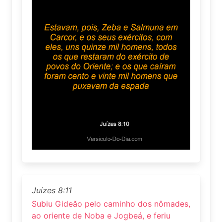
Juízes 8:11
Subiu Gideão pelo caminho dos nômades,
ao oriente de Noba e Jogbeá, e feriu