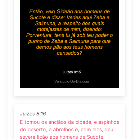
Juízes 8:16
E tomou os anciãos da cidade, e espinhos
do deserto, e abrolhos e, com eles, deu
severa lição aos homens de Sucote.