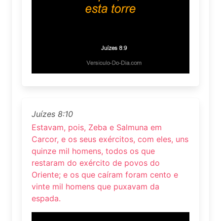
Juízes 8:10
Estavam, pois, Zeba e Salmuna em
Carcor, e os seus exércitos, com eles, uns
quinze mil homens, todos os que
restaram do exército de povos do
Oriente; e os que caíram foram cento e
vinte mil homens que puxavam da
espada.