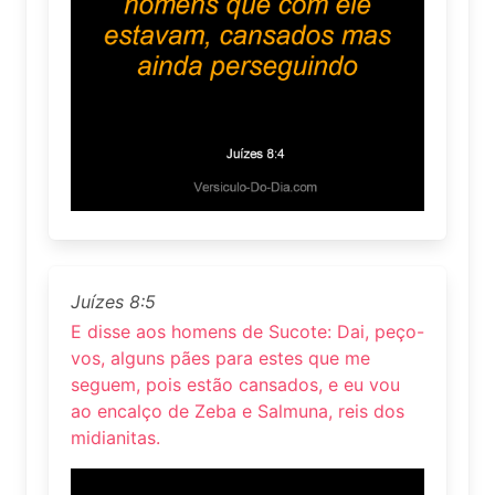
Juízes 8:5
E disse aos homens de Sucote: Dai, peço-
vos, alguns pães para estes que me
seguem, pois estão cansados, e eu vou
ao encalço de Zeba e Salmuna, reis dos
midianitas.