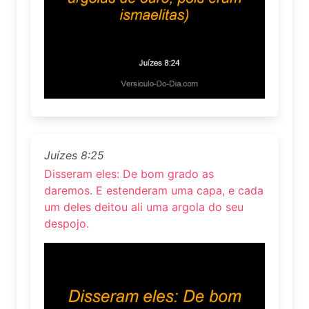
Juízes 8:25
Disseram eles: De bom grado as
daremos. E estenderam uma capa, e cada
um deles deitou ali uma argola do seu
despojo.