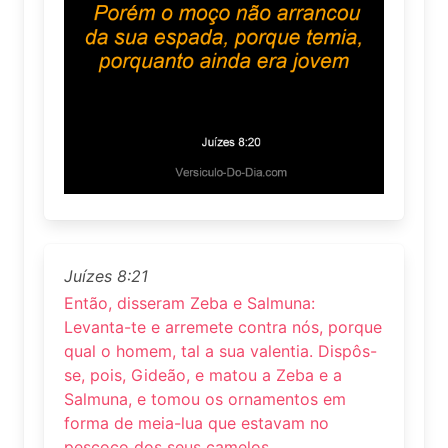
Juízes 8:21
Então, disseram Zeba e Salmuna:
Levanta-te e arremete contra nós, porque
qual o homem, tal a sua valentia. Dispôs-
se, pois, Gideão, e matou a Zeba e a
Salmuna, e tomou os ornamentos em
forma de meia-lua que estavam no
pescoço dos seus camelos.