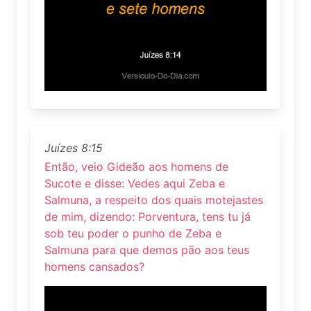
Juízes 8:15
Então, veio Gideão aos homens de
Sucote e disse: Vedes aqui Zeba e
Salmuna, a respeito dos quais motejastes
de mim, dizendo: Porventura, tens tu já
sob teu poder o punho de Zeba e
Salmuna para que demos pão aos teus
homens cansados?