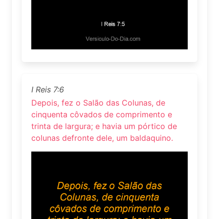
I Reis 7:6
Depois, fez o Salão das Colunas, de
cinquenta côvados de comprimento e
trinta de largura; e havia um pórtico de
colunas defronte dele, um baldaquino.