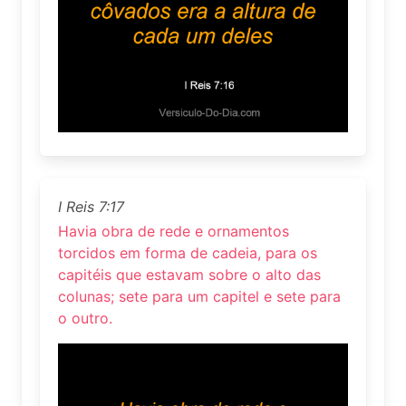
I Reis 7:17
Havia obra de rede e ornamentos
torcidos em forma de cadeia, para os
capitéis que estavam sobre o alto das
colunas; sete para um capitel e sete para
o outro.