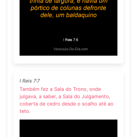
I Reis 7:7
Também fez a Sala do Trono, onde
julgava, a saber, a Sala do Julgamento,
coberta de cedro desde o soalho até ao
teto.