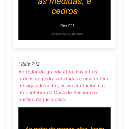
I Reis 7:12
Ao redor do grande átrio, havia três
ordens de pedras cortadas e uma ordem
de vigas de cedro; assim era também o
átrio interior da Casa do Senhor e o
pórtico daquela casa.