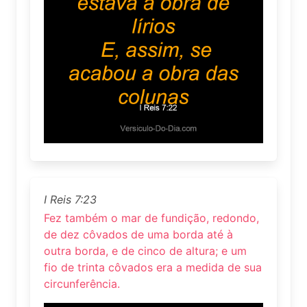
I Reis 7:23
Fez também o mar de fundição, redondo,
de dez côvados de uma borda até à
outra borda, e de cinco de altura; e um
fio de trinta côvados era a medida de sua
circunferência.