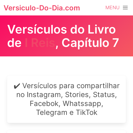
Versiculo-Do-Dia.com
MENU
Versículos do Livro
de
I Reis
, Capítulo 7
✔️ Versículos para compartilhar
no Instagram, Stories, Status,
Facebok, Whatssapp,
Telegram e TikTok