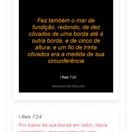
I Reis 7:24
Por baixo da sua borda em redor, havia
colocíntidas, dez em cada côvado;