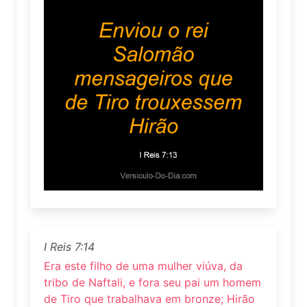
I Reis 7:14
Era este filho de uma mulher viúva, da
tribo de Naftali, e fora seu pai um homem
de Tiro que trabalhava em bronze; Hirão