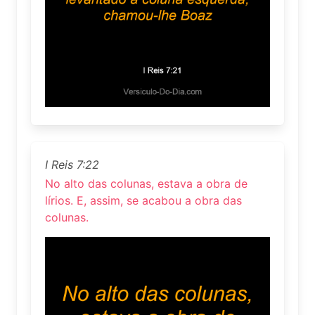
I Reis 7:22
No alto das colunas, estava a obra de
lírios. E, assim, se acabou a obra das
colunas.