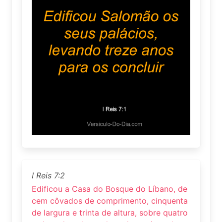
I Reis 7:2
Edificou a Casa do Bosque do Líbano, de
cem côvados de comprimento, cinquenta
de largura e trinta de altura, sobre quatro