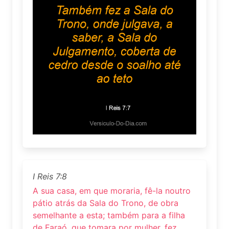
I Reis 7:8
A sua casa, em que moraria, fê-la noutro
pátio atrás da Sala do Trono, de obra
semelhante a esta; também para a filha
de Faraó, que tomara por mulher, fez