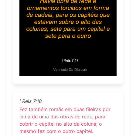
I Reis 7:18
Fez também romãs em duas fileiras por
cima de uma das obras de rede, para
cobrir o capitel no alto da coluna; o
mesmo fez com o outro capitel.