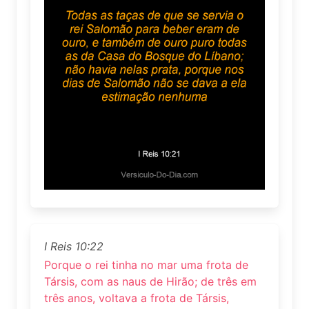
I Reis 10:22
Porque o rei tinha no mar uma frota de
Társis, com as naus de Hirão; de três em
três anos, voltava a frota de Társis,