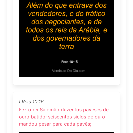
I Reis 10:16
Fez o rei Salomão duzentos paveses de
ouro batido; seiscentos siclos de ouro
mandou pesar para cada pavês;