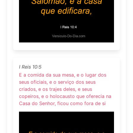
I Reis 10:5
E a comida da sua mesa, e o lugar dos
seus oficiais, e o serviço dos seus
criados, e os trajes deles, e seus
copeiros, e o holocausto que oferecia na
Casa do Senhor, ficou como fora de si