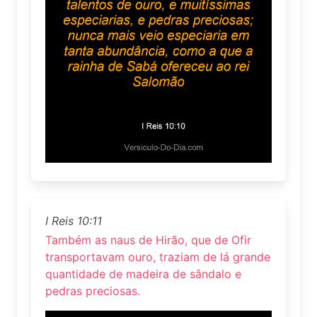
I Reis 10:11
Também as naus de Hirão, que de Ofir
transportavam ouro, traziam de lá grande
quantidade de madeira de sândalo e
pedras preciosas.