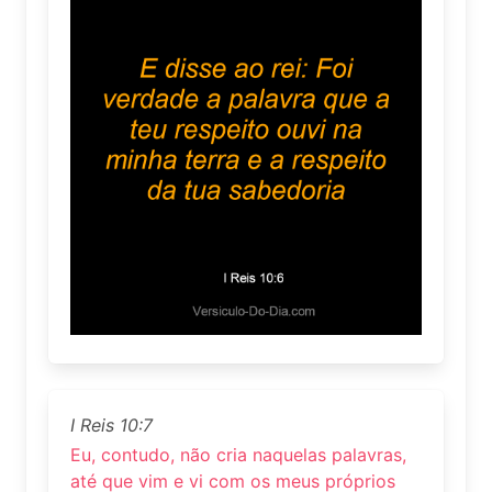
I Reis 10:7
Eu, contudo, não cria naquelas palavras,
até que vim e vi com os meus próprios