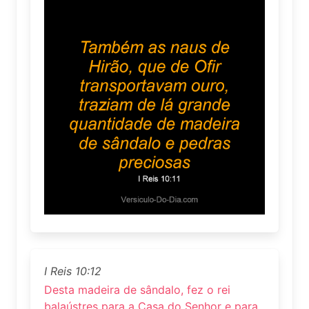
I Reis 10:12
Desta madeira de sândalo, fez o rei
balaústres para a Casa do Senhor e para