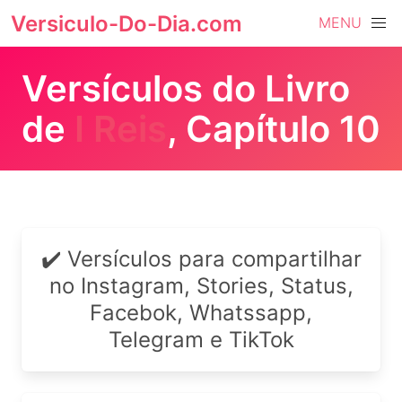
Versiculo-Do-Dia.com
MENU
Versículos do Livro
de
I Reis
, Capítulo 10
✔️ Versículos para compartilhar
no Instagram, Stories, Status,
Facebok, Whatssapp,
Telegram e TikTok