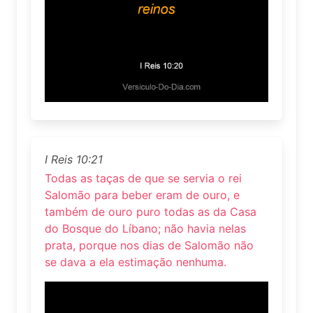
I Reis 10:21
Todas as taças de que se servia o rei
Salomão para beber eram de ouro, e
também de ouro puro todas as da Casa
do Bosque do Líbano; não havia nelas
prata, porque nos dias de Salomão não
se dava a ela estimação nenhuma.