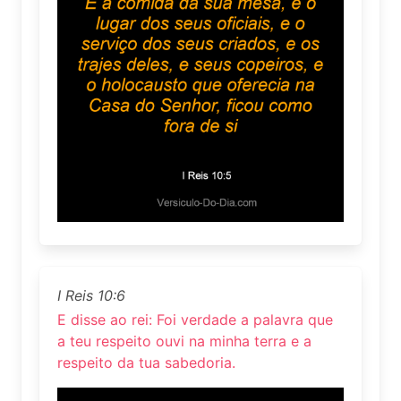
I Reis 10:6
E disse ao rei: Foi verdade a palavra que
a teu respeito ouvi na minha terra e a
respeito da tua sabedoria.