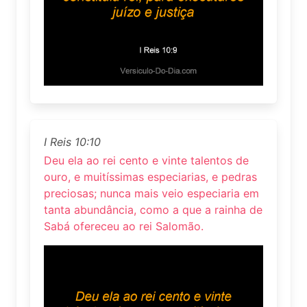
I Reis 10:10
Deu ela ao rei cento e vinte talentos de
ouro, e muitíssimas especiarias, e pedras
preciosas; nunca mais veio especiaria em
tanta abundância, como a que a rainha de
Sabá ofereceu ao rei Salomão.