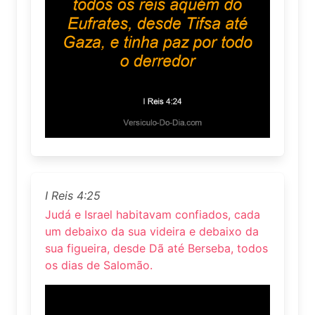
I Reis 4:25
Judá e Israel habitavam confiados, cada
um debaixo da sua videira e debaixo da
sua figueira, desde Dã até Berseba, todos
os dias de Salomão.