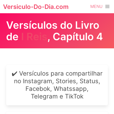
Versiculo-Do-Dia.com
MENU
Versículos do Livro
de
I Reis
, Capítulo 4
✔️ Versículos para compartilhar
no Instagram, Stories, Status,
Facebok, Whatssapp,
Telegram e TikTok