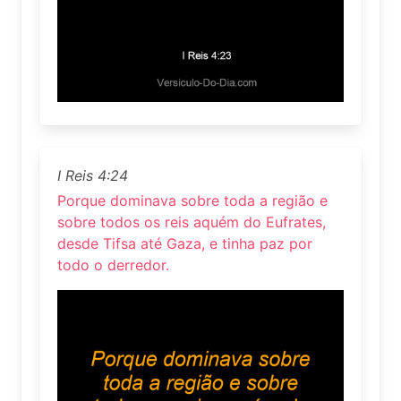
I Reis 4:24
Porque dominava sobre toda a região e
sobre todos os reis aquém do Eufrates,
desde Tifsa até Gaza, e tinha paz por
todo o derredor.