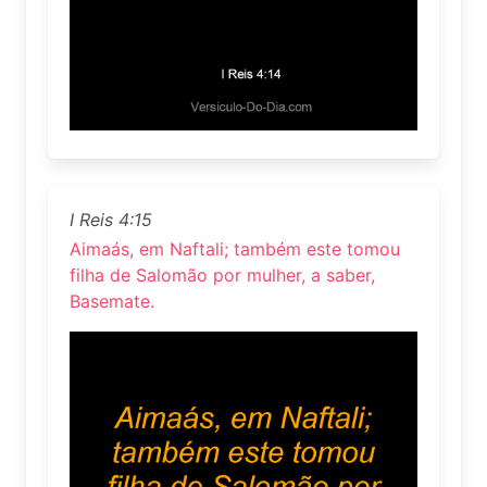
I Reis 4:15
Aimaás, em Naftali; também este tomou
filha de Salomão por mulher, a saber,
Basemate.