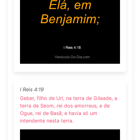
I Reis 4:19
Geber, filho de Uri, na terra de Gileade, a
terra de Seom, rei dos amorreus, e de
Ogue, rei de Basã; e havia só um
intendente nesta terra.