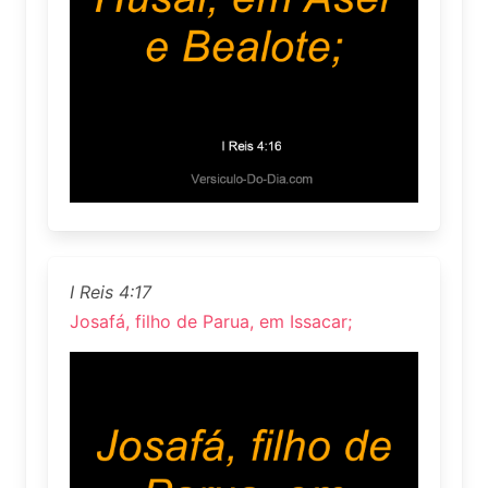
I Reis 4:17
Josafá, filho de Parua, em Issacar;