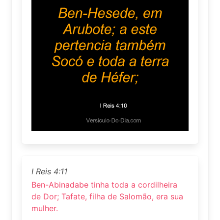
I Reis 4:11
Ben-Abinadabe tinha toda a cordilheira
de Dor; Tafate, filha de Salomão, era sua
mulher.