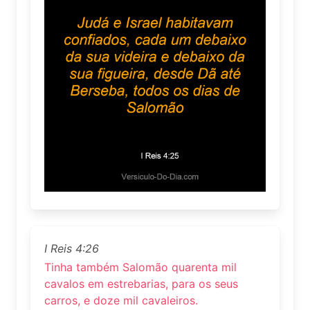
I Reis 4:26
Tinha também Salomão quarenta mil
cavalos em estrebarias, para os seus
carros, e doze mil cavaleiros.