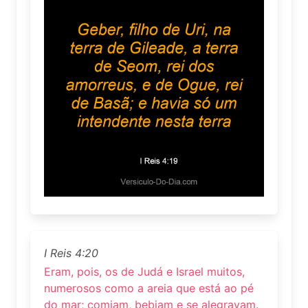
I Reis 4:20
Eram, pois, os de Judá e Israel muitos,
numerosos como a areia que está ao pé
do mar; comiam, bebiam e se alegravam.