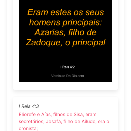
I Reis 4:3
Eliorefe e Aías, filhos de Sisa, eram
secretários; Josafá, filho de Ailude, era o
cronista;