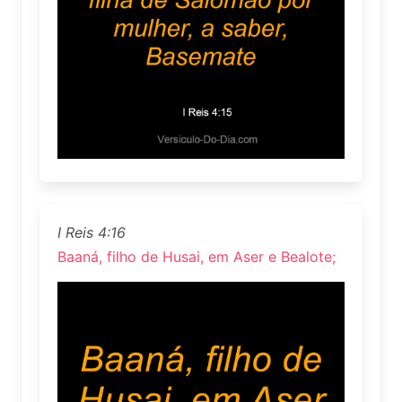
I Reis 4:16
Baaná, filho de Husai, em Aser e Bealote;