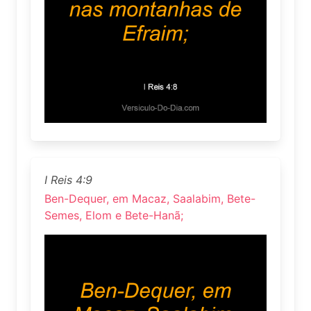
I Reis 4:9
Ben-Dequer, em Macaz, Saalabim, Bete-
Semes, Elom e Bete-Hanã;