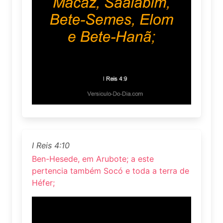
I Reis 4:10
Ben-Hesede, em Arubote; a este
pertencia também Socó e toda a terra de
Héfer;