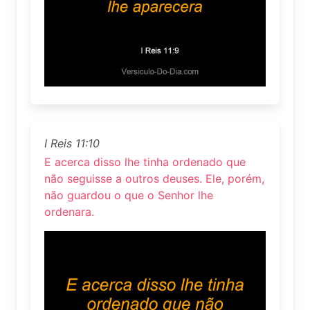
I Reis 11:10
E acerca disso lhe tinha ordenado que
não seguisse a outros deuses. Ele, porém,
não guardou o que o Senhor lhe
ordenara.