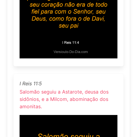
I Reis 11:5
Salomão seguiu a Astarote, deusa dos
sidônios, e a Milcom, abominação dos
amonitas.