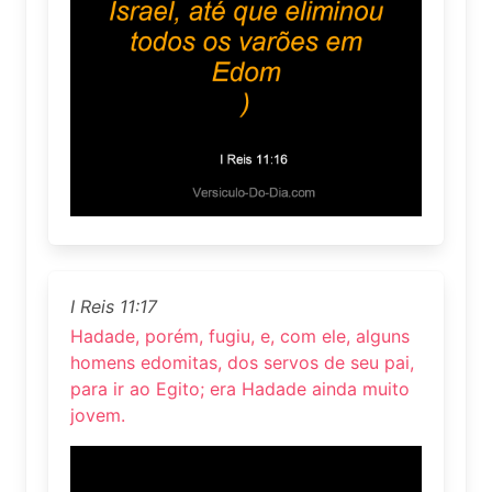
I Reis 11:17
Hadade, porém, fugiu, e, com ele, alguns
homens edomitas, dos servos de seu pai,
para ir ao Egito; era Hadade ainda muito
jovem.