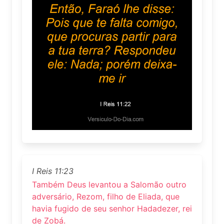
I Reis 11:23
Também Deus levantou a Salomão outro
adversário, Rezom, filho de Eliada, que
havia fugido de seu senhor Hadadezer, rei
de Zobá.