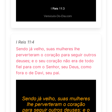
I Reis 11:4
Sendo já velho, suas mulheres lhe
perverteram o coração para seguir outros
deuses; e o seu coração não era de todo
fiel para com o Senhor, seu Deus, como
fora o de Davi, seu pai.