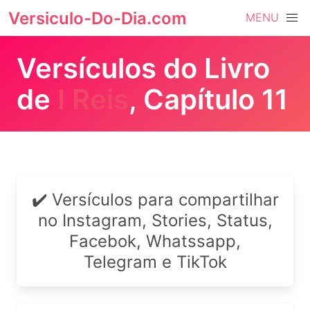
Versiculo-Do-Dia.com
MENU
Versículos do Livro
de
I Reis
, Capítulo 11
✔️ Versículos para compartilhar
no Instagram, Stories, Status,
Facebok, Whatssapp,
Telegram e TikTok