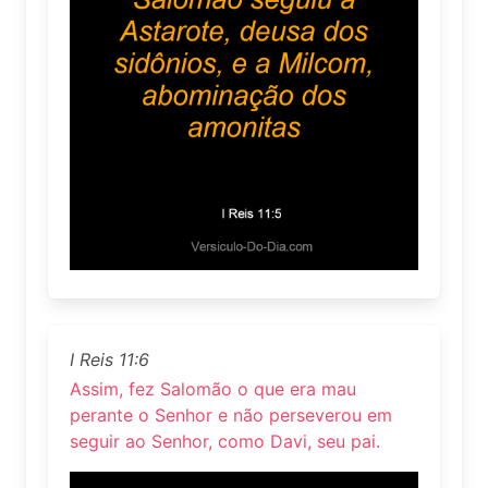
I Reis 11:6
Assim, fez Salomão o que era mau
perante o Senhor e não perseverou em
seguir ao Senhor, como Davi, seu pai.