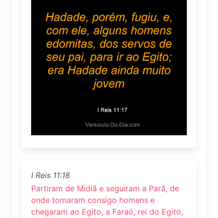
I Reis 11:18
Partiram de Midiã e seguiram a Parã, de
onde tomaram consigo homens e
chegaram ao Egito, a Faraó, rei do Egito,