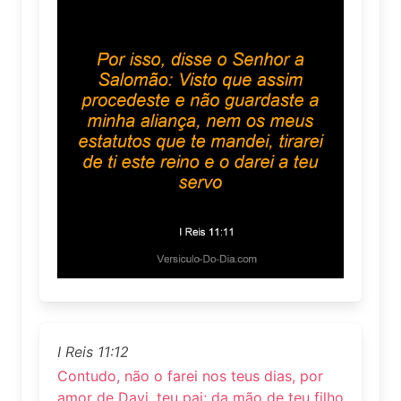
I Reis 11:12
Contudo, não o farei nos teus dias, por
amor de Davi, teu pai; da mão de teu filho