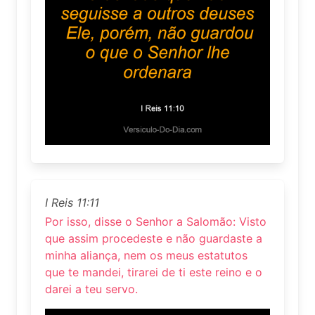
I Reis 11:11
Por isso, disse o Senhor a Salomão: Visto
que assim procedeste e não guardaste a
minha aliança, nem os meus estatutos
que te mandei, tirarei de ti este reino e o
darei a teu servo.