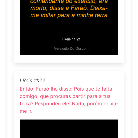
I Reis 11:22
Então, Faraó lhe disse: Pois que te falta
comigo, que procuras partir para a tua
terra? Respondeu ele: Nada; porém deixa-
me ir.