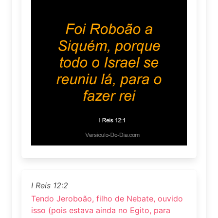
I Reis 12:2
Tendo Jeroboão, filho de Nebate, ouvido
isso (pois estava ainda no Egito, para