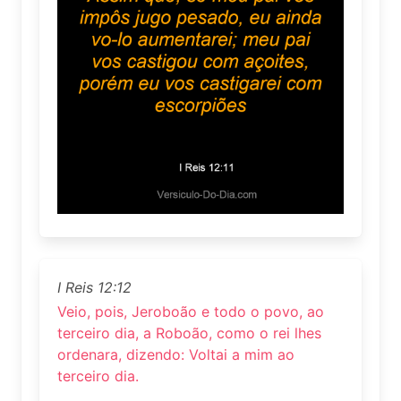
I Reis 12:12
Veio, pois, Jeroboão e todo o povo, ao
terceiro dia, a Roboão, como o rei lhes
ordenara, dizendo: Voltai a mim ao
terceiro dia.