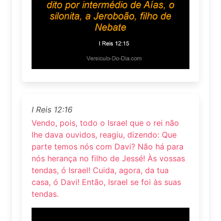
I Reis 12:16
Vendo, pois, todo o Israel que o rei não
lhe dava ouvidos, reagiu, dizendo: Que
parte temos nós com Davi? Não há para
nós herança no filho de Jessé! Às vossas
tendas, ó Israel! Cuida, agora, da tua
casa, ó Davi! Então, Israel se foi às suas
tendas.