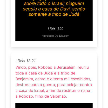
I Reis 12:21
Vindo, pois, Roboão a Jerusalém, reuniu
toda a casa de Judá e a tribo de
Benjamim, cento e oitenta mil escolhidos,
destros para a guerra, para pelejar contra
a casa de Israel, a fim de restituir o reino
a Roboão, filho de Salomão.