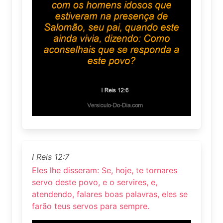
I Reis 12:7
Eles lhe disseram: Se, hoje, te tornares
servo deste povo, e o servires, e,
atendendo, falares boas palavras, eles se
farão teus servos para sempre.