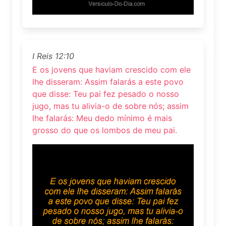
I Reis 12:10
E os jovens que haviam crescido com ele
lhe disseram: Assim falarás a este povo
que disse: Teu pai fez pesado o nosso
jugo, mas tu alivia-o de sobre nós; assim
lhe falarás: Meu dedo mínimo é mais
grosso do que os lombos de meu pai.