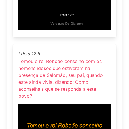
I Reis 12:6
Tomou o rei Roboão conselho com os
homens idosos que estiveram na
presença de Salomão, seu pai, quando
este ainda vivia, dizendo: Como
aconselhais que se responda a este
povo?