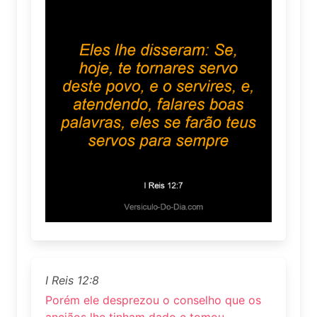
I Reis 12:8
Porém ele desprezou o conselho que os
anciãos lhe tinham dado e tomou