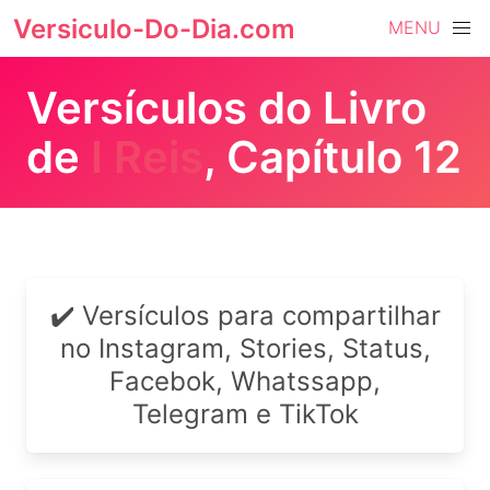
Versiculo-Do-Dia.com
MENU
Versículos do Livro
de
I Reis
, Capítulo 12
✔️ Versículos para compartilhar
no Instagram, Stories, Status,
Facebok, Whatssapp,
Telegram e TikTok