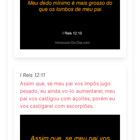
I Reis 12:11
Assim que, se meu pai vos impôs jugo
pesado, eu ainda vo-lo aumentarei; meu
pai vos castigou com açoites, porém eu
vos castigarei com escorpiões.