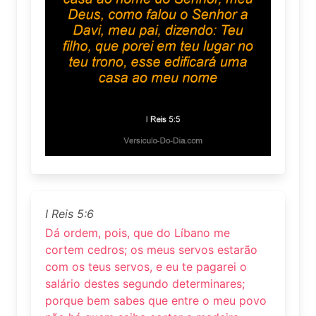
I Reis 5:6
Dá ordem, pois, que do Líbano me
cortem cedros; os meus servos estarão
com os teus servos, e eu te pagarei o
salário destes segundo determinares;
porque bem sabes que entre o meu povo