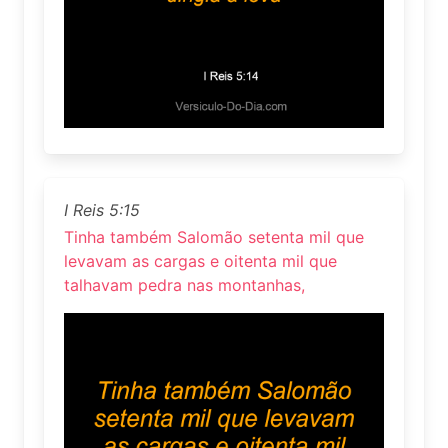
I Reis 5:15
Tinha também Salomão setenta mil que
levavam as cargas e oitenta mil que
talhavam pedra nas montanhas,