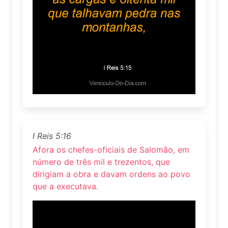
I Reis 5:16
Afora os chefes-oficiais de Salomão, em
número de três mil e trezentos, que
dirigiam a obra e davam ordens ao povo
que a executava.