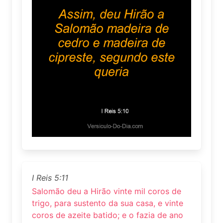
I Reis 5:11
Salomão deu a Hirão vinte mil coros de
trigo, para sustento da sua casa, e vinte
coros de azeite batido; e o fazia de ano