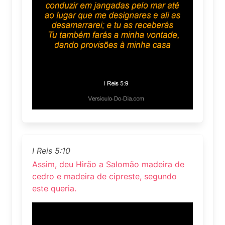
I Reis 5:10
Assim, deu Hirão a Salomão madeira de
cedro e madeira de cipreste, segundo
este queria.