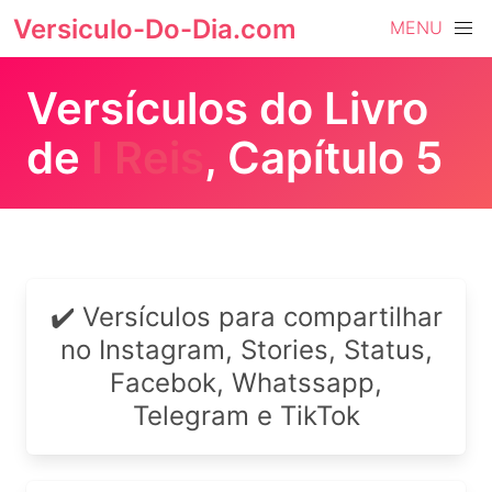
Versiculo-Do-Dia.com
MENU
Versículos do Livro
de
I Reis
, Capítulo 5
✔️ Versículos para compartilhar
no Instagram, Stories, Status,
Facebok, Whatssapp,
Telegram e TikTok