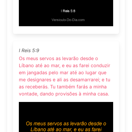
I Reis 5:9
Os meus servos as levarão desde o
Líbano até ao mar, e eu as farei conduzir
em jangadas pelo mar até ao lugar que
me designares e ali as desamarrarei; e tu
as receberás. Tu também farás a minha
vontade, dando provisões à minha casa.