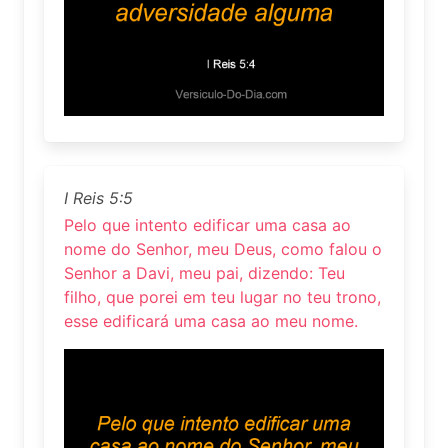
I Reis 5:5
Pelo que intento edificar uma casa ao
nome do Senhor, meu Deus, como falou o
Senhor a Davi, meu pai, dizendo: Teu
filho, que porei em teu lugar no teu trono,
esse edificará uma casa ao meu nome.