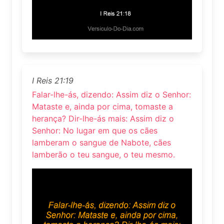
I Reis 21:19
Falar-lhe-ás, dizendo: Assim diz o Senhor:
Mataste e, ainda por cima, tomaste a
herança? Dir-lhe-ás mais: Assim diz o
Senhor: No lugar em que os cães
lamberam o sangue de Nabote, cães
lamberão o teu sangue, o teu mesmo.