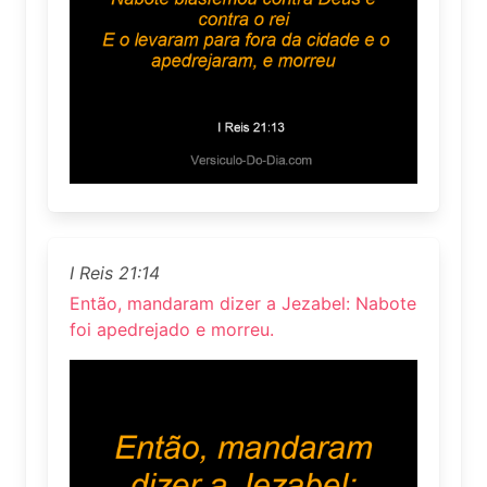
I Reis 21:14
Então, mandaram dizer a Jezabel: Nabote
foi apedrejado e morreu.