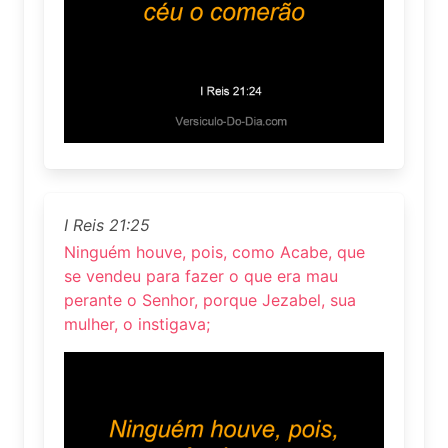
I Reis 21:25
Ninguém houve, pois, como Acabe, que
se vendeu para fazer o que era mau
perante o Senhor, porque Jezabel, sua
mulher, o instigava;