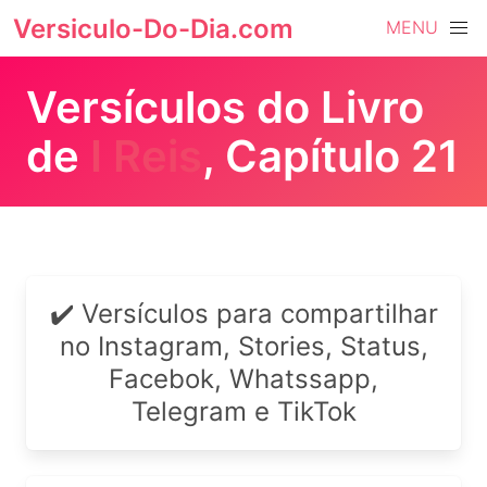
Versiculo-Do-Dia.com
MENU
Versículos do Livro
de
I Reis
, Capítulo 21
✔️ Versículos para compartilhar
no Instagram, Stories, Status,
Facebok, Whatssapp,
Telegram e TikTok