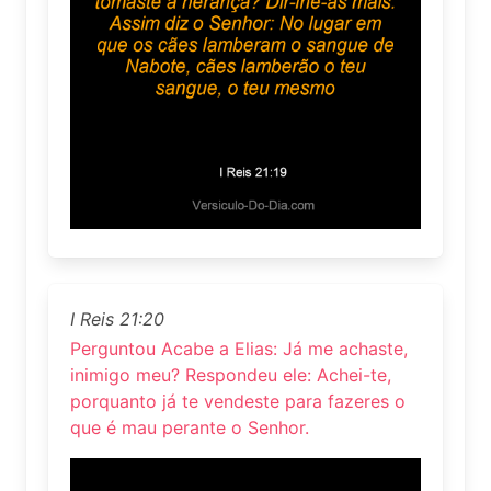
I Reis 21:20
Perguntou Acabe a Elias: Já me achaste,
inimigo meu? Respondeu ele: Achei-te,
porquanto já te vendeste para fazeres o
que é mau perante o Senhor.