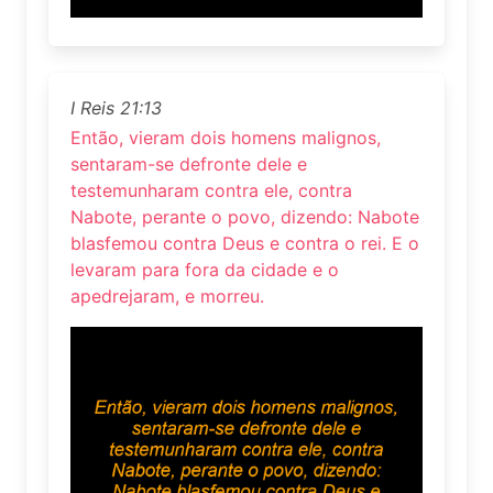
I Reis 21:13
Então, vieram dois homens malignos,
sentaram-se defronte dele e
testemunharam contra ele, contra
Nabote, perante o povo, dizendo: Nabote
blasfemou contra Deus e contra o rei. E o
levaram para fora da cidade e o
apedrejaram, e morreu.