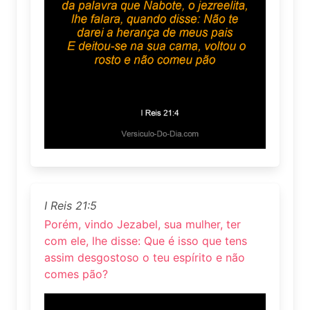
I Reis 21:5
Porém, vindo Jezabel, sua mulher, ter
com ele, lhe disse: Que é isso que tens
assim desgostoso o teu espírito e não
comes pão?