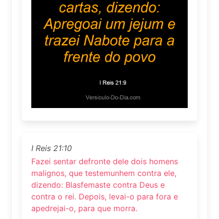
I Reis 21:10
Fazei sentar defronte dele dois homens
malignos, que testemunhem contra ele,
dizendo: Blasfemaste contra Deus e
contra o rei. Depois, levai-o para fora e
apedrejai-o, para que morra.