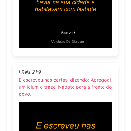
I Reis 21:9
E escreveu nas cartas, dizendo: Apregoai
um jejum e trazei Nabote para a frente do
povo.