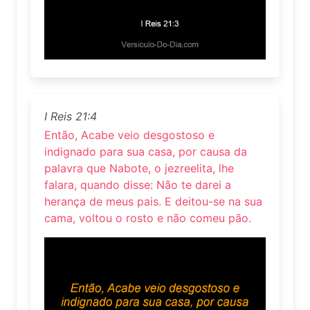
I Reis 21:4
Então, Acabe veio desgostoso e
indignado para sua casa, por causa da
palavra que Nabote, o jezreelita, lhe
falara, quando disse: Não te darei a
herança de meus pais. E deitou-se na sua
cama, voltou o rosto e não comeu pão.