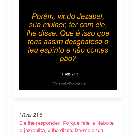
I Reis 21:6
Ele lhe respondeu: Porque falei a Nabote,
o jezreelita, e lhe disse: Dá-me a tua