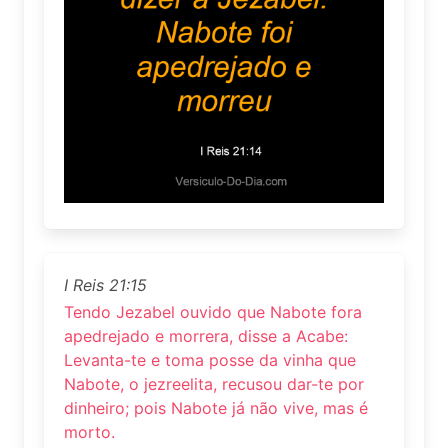
I Reis 21:15
Tendo Jezabel ouvido que Nabote fora
apedrejado e morrera, disse a Acabe:
Levanta-te e toma posse da vinha que
Nabote, o jezreelita, recusou dar-te por
dinheiro; pois Nabote já não vive, mas é
morto.