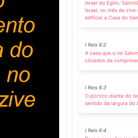
Israel do Egito, Salom
Israel, no mês de ziv
edificar a Casa do Sen
I Reis 6:2
A casa que o rei Salo
côvados de comprimento
I Reis 6:3
O pórtico diante do t
sentido da largura do 
I Reis 6:4