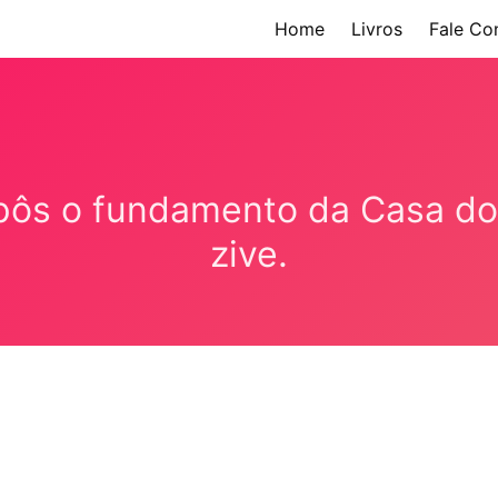
Home
Livros
Fale Co
 pôs o fundamento da Casa do
zive.