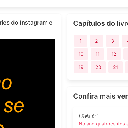
ries do Instagram e
Capítulos do liv
1
2
3
10
11
12
19
20
21
Confira mais ve
I Reis 6:1
No ano quatrocentos e 