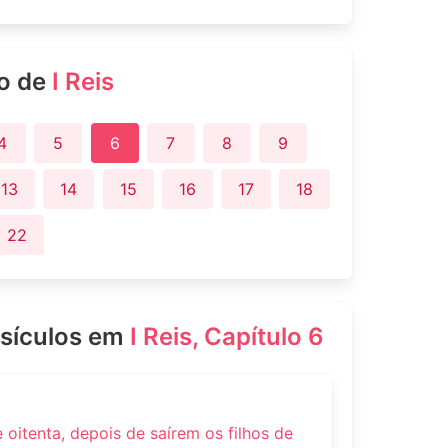
ro de
I Reis
4
5
6
7
8
9
13
14
15
16
17
18
22
rsículos em
I Reis, Capítulo 6
oitenta, depois de saírem os filhos de