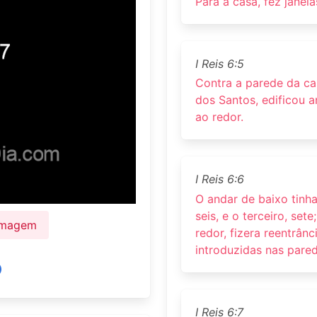
Para a casa, fez janel
I Reis 6:5
Contra a parede da ca
dos Santos, edificou a
ao redor.
I Reis 6:6
O andar de baixo tinha
seis, e o terceiro, set
 Imagem
redor, fizera reentrân
introduzidas nas pared
I Reis 6:7