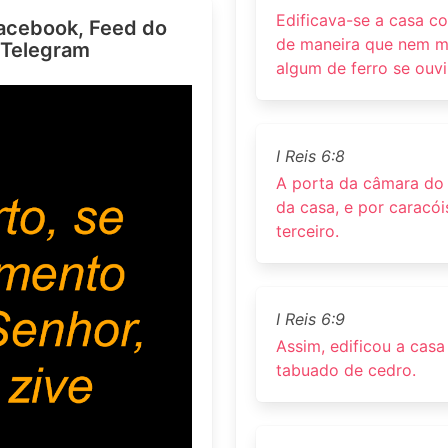
Edificava-se a casa c
acebook, Feed do
de maneira que nem m
 Telegram
algum de ferro se ouv
I Reis 6:8
A porta da câmara do 
da casa, e por caracói
terceiro.
I Reis 6:9
Assim, edificou a cas
tabuado de cedro.