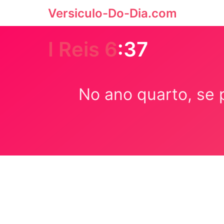
Versiculo-Do-Dia.com
I Reis 6
:37
No ano quarto, se