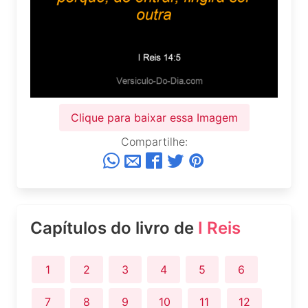
Clique para baixar essa Imagem
Compartilhe:
Capítulos do livro de
I Reis
1
2
3
4
5
6
7
8
9
10
11
12