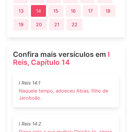
13
14
15
16
17
18
19
20
21
22
Confira mais versículos em
I
Reis, Capítulo 14
I Reis 14:1
Naquele tempo, adoeceu Abias, filho de
Jeroboão.
I Reis 14:2
Disse este a sua mulher: Dispõe-te, agora,