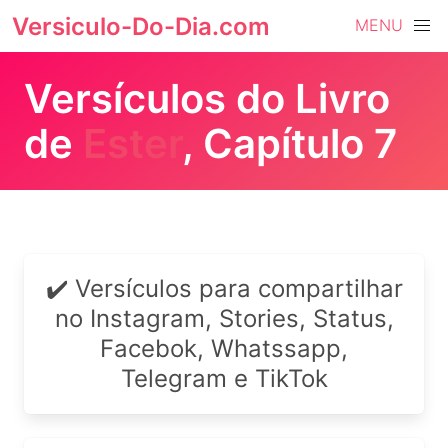
Versiculo-Do-Dia.com
MENU
Versículos do Livro
de
Ester
, Capítulo 7
✔️ Versículos para compartilhar
no Instagram, Stories, Status,
Facebok, Whatssapp,
Telegram e TikTok