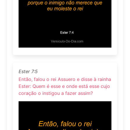
Ester 7:5
Então, falou o rei Assuero e disse à rainha
Ester: Quem é esse e onde está esse cujo
coração o instigou a fazer assim?