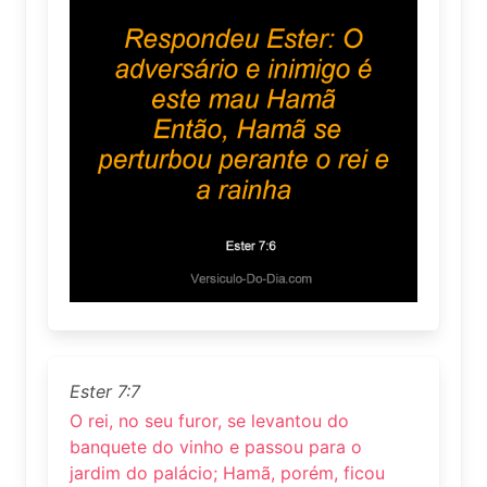
Ester 7:7
O rei, no seu furor, se levantou do
banquete do vinho e passou para o
jardim do palácio; Hamã, porém, ficou