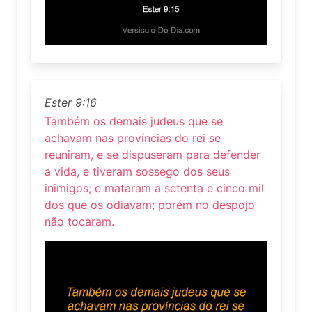
Ester 9:16
Também os demais judeus que se
achavam nas províncias do rei se
reuniram, e se dispuseram para defender
a vida, e tiveram sossego dos seus
inimigos; e mataram a setenta e cinco mil
dos que os odiavam; porém no despojo
não tocaram.