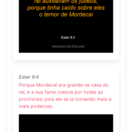
Ester 9:4
Porque Mordecai era grande na casa do
rei, e a sua fama crescia por todas as
províncias; pois ele se ia tornando mais e
mais poderoso.