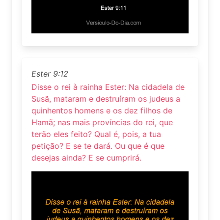
Ester 9:12
Disse o rei à rainha Ester: Na cidadela de
Susã, mataram e destruíram os judeus a
quinhentos homens e os dez filhos de
Hamã; nas mais províncias do rei, que
terão eles feito? Qual é, pois, a tua
petição? E se te dará. Ou que é que
desejas ainda? E se cumprirá.