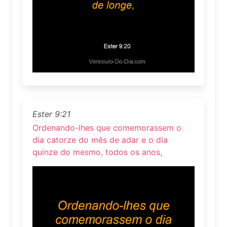
Ester 9:21
Ordenando-lhes que comemorassem o
dia catorze do mês de adar e o dia
quinze do mesmo, todos os anos,