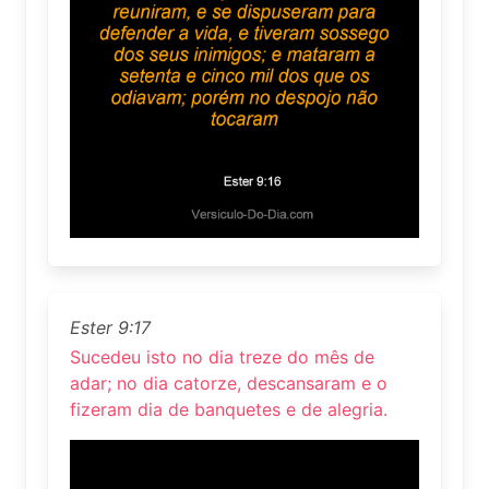
Ester 9:17
Sucedeu isto no dia treze do mês de
adar; no dia catorze, descansaram e o
fizeram dia de banquetes e de alegria.