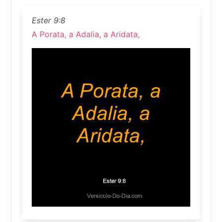
Ester 9:8
A Porata, a Adalia, a Aridata,