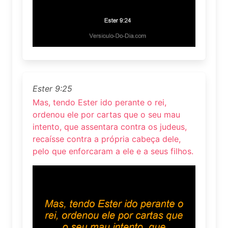
Ester 9:25
Mas, tendo Ester ido perante o rei,
ordenou ele por cartas que o seu mau
intento, que assentara contra os judeus,
recaísse contra a própria cabeça dele,
pelo que enforcaram a ele e a seus filhos.