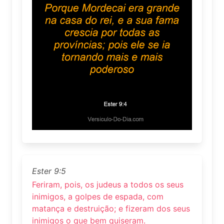
Ester 9:5
Feriram, pois, os judeus a todos os seus
inimigos, a golpes de espada, com
matança e destruição; e fizeram dos seus
inimigos o que bem quiseram.