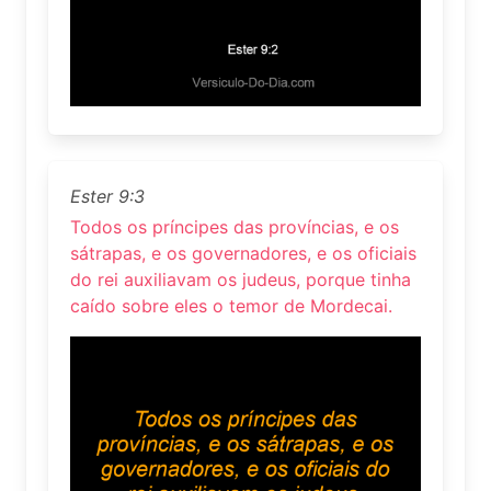
Ester 9:3
Todos os príncipes das províncias, e os
sátrapas, e os governadores, e os oficiais
do rei auxiliavam os judeus, porque tinha
caído sobre eles o temor de Mordecai.