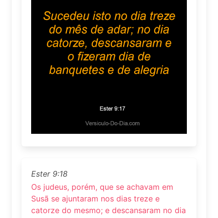
Ester 9:18
Os judeus, porém, que se achavam em
Susã se ajuntaram nos dias treze e
catorze do mesmo; e descansaram no dia