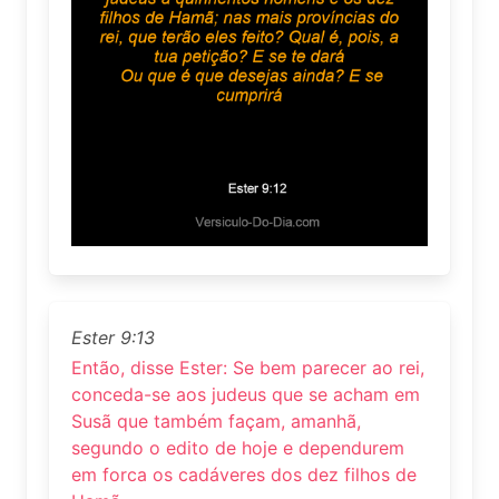
Ester 9:13
Então, disse Ester: Se bem parecer ao rei,
conceda-se aos judeus que se acham em
Susã que também façam, amanhã,
segundo o edito de hoje e dependurem
em forca os cadáveres dos dez filhos de