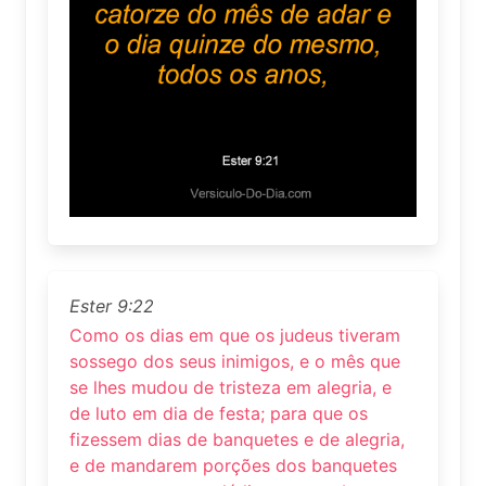
Ester 9:22
Como os dias em que os judeus tiveram
sossego dos seus inimigos, e o mês que
se lhes mudou de tristeza em alegria, e
de luto em dia de festa; para que os
fizessem dias de banquetes e de alegria,
e de mandarem porções dos banquetes