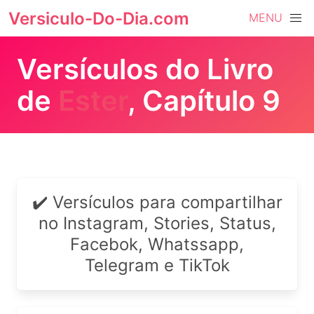
Versiculo-Do-Dia.com
MENU
Versículos do Livro
de
Ester
, Capítulo 9
✔️ Versículos para compartilhar
no Instagram, Stories, Status,
Facebok, Whatssapp,
Telegram e TikTok