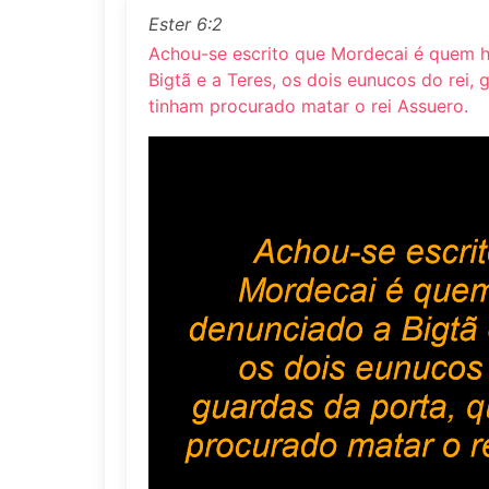
Ester 6:2
Achou-se escrito que Mordecai é quem h
Bigtã e a Teres, os dois eunucos do rei,
tinham procurado matar o rei Assuero.