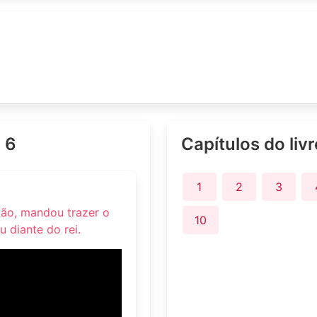
o 6
Capítulos do liv
1
2
3
tão, mandou trazer o
10
u diante do rei.