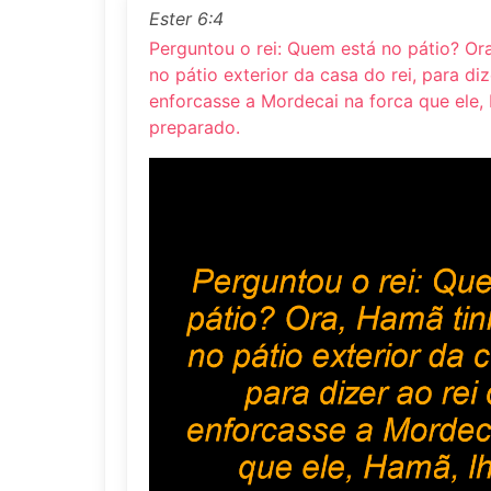
Ester 6:4
Perguntou o rei: Quem está no pátio? Or
no pátio exterior da casa do rei, para diz
enforcasse a Mordecai na forca que ele, 
preparado.