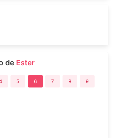
ro de
Ester
4
5
6
7
8
9