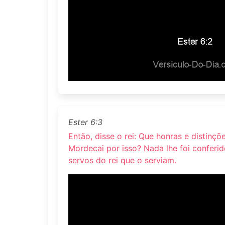
Ester 6:3
Então, disse o rei: Que honras e distinç
Mordecai por isso? Nada lhe foi conferi
servos do rei que o serviam.