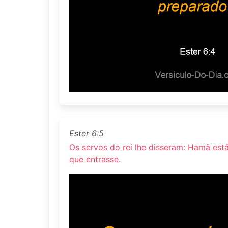
Ester 6:5
Os servos do rei lhe disseram: Hamã está 
que entrasse.