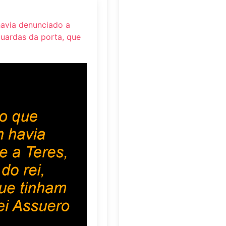
avia denunciado a
 guardas da porta, que