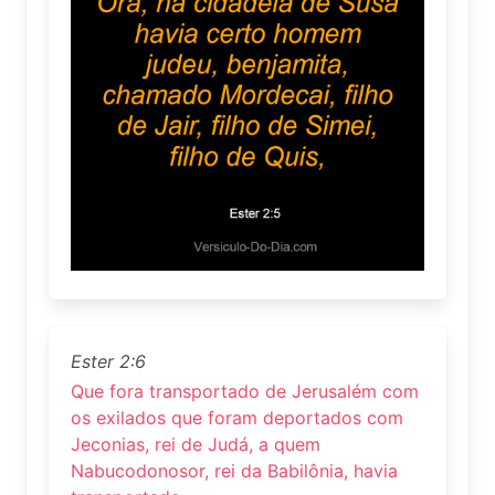
Ester 2:6
Que fora transportado de Jerusalém com
os exilados que foram deportados com
Jeconias, rei de Judá, a quem
Nabucodonosor, rei da Babilônia, havia