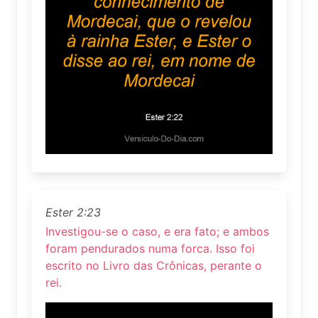
Ester 2:23
Investigou-se o caso, e era fato; e ambos
foram pendurados numa forca. Isso foi
escrito no Livro das Crônicas, perante o
rei.