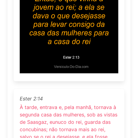
Ester 2:14
À tarde, entrava e, pela manhã, tornava à
segunda casa das mulheres, sob as vistas
de Saasgaz, eunuco do rei, guarda das
concubinas; não tornava mais ao rei,
salvo se o rei a desejasse, e ela fosse