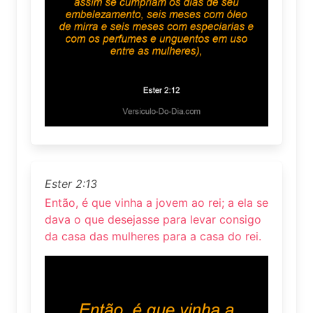
Ester 2:13
Então, é que vinha a jovem ao rei; a ela se
dava o que desejasse para levar consigo
da casa das mulheres para a casa do rei.