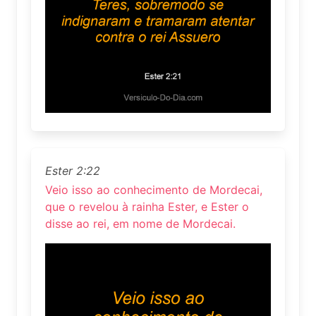
Ester 2:22
Veio isso ao conhecimento de Mordecai,
que o revelou à rainha Ester, e Ester o
disse ao rei, em nome de Mordecai.