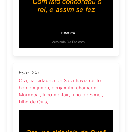
Ester 2:5
Ora, na cidadela de Susã havia certo
homem judeu, benjamita, chamado
Mordecai, filho de Jair, filho de Simei,
filho de Quis,