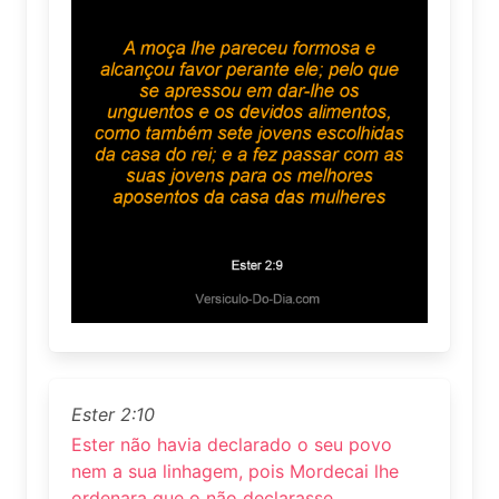
Ester 2:10
Ester não havia declarado o seu povo
nem a sua linhagem, pois Mordecai lhe
ordenara que o não declarasse.