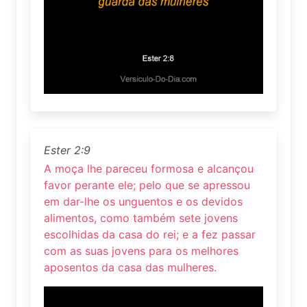
Ester 2:9
A moça lhe pareceu formosa e alcançou
favor perante ele; pelo que se apressou
em dar-lhe os unguentos e os devidos
alimentos, como também sete jovens
escolhidas da casa do rei; e a fez passar
com as suas jovens para os melhores
aposentos da casa das mulheres.