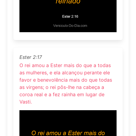
Ester 2:17
O rei amou a Ester mais do que a todas
as mulheres, e ela alcançou perante ele
favor e benevolência mais do que todas
as virgens; o rei pôs-lhe na cabeça a
coroa real e a fez rainha em lugar de
Vasti.