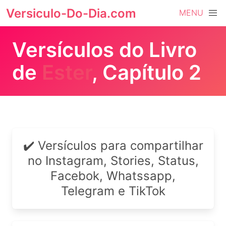
Versiculo-Do-Dia.com
MENU
Versículos do Livro
de
Ester
, Capítulo 2
✔️ Versículos para compartilhar
no Instagram, Stories, Status,
Facebok, Whatssapp,
Telegram e TikTok