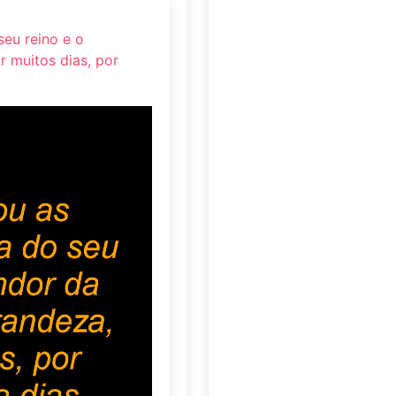
seu reino e o
r muitos dias, por