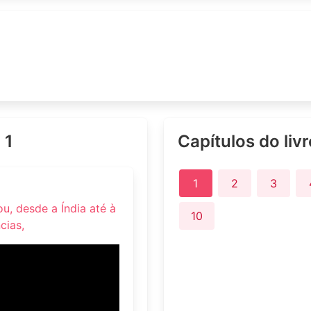
 1
Capítulos do liv
1
2
3
u, desde a Índia até à
10
cias,