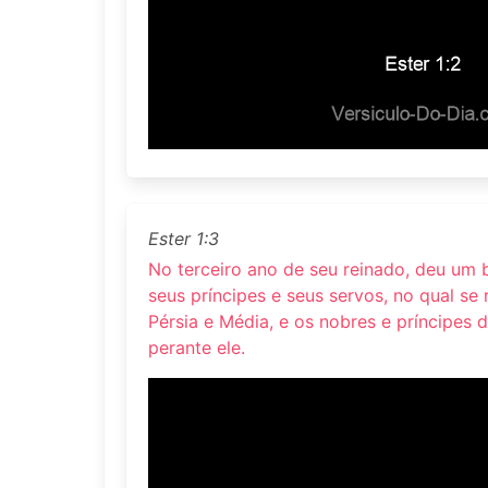
Ester 1:3
No terceiro ano de seu reinado, deu um 
seus príncipes e seus servos, no qual se
Pérsia e Média, e os nobres e príncipes 
perante ele.