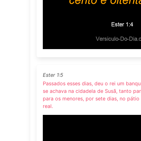
Ester 1:5
Passados esses dias, deu o rei um banq
se achava na cidadela de Susã, tanto p
para os menores, por sete dias, no pátio
real.