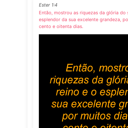
Ester 1:4
Então, mostrou as riquezas da glória do 
esplendor da sua excelente grandeza, po
cento e oitenta dias.