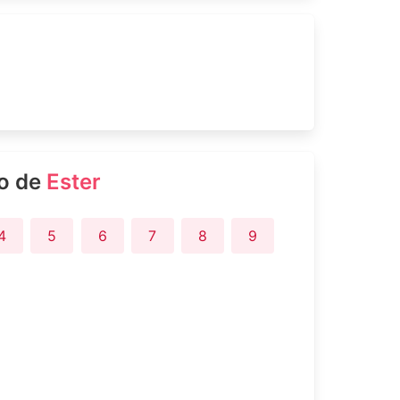
ro de
Ester
4
5
6
7
8
9