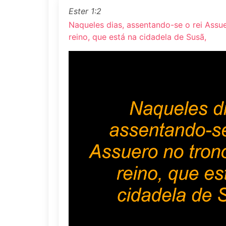
Ester 1:2
Naqueles dias, assentando-se o rei Assu
reino, que está na cidadela de Susã,