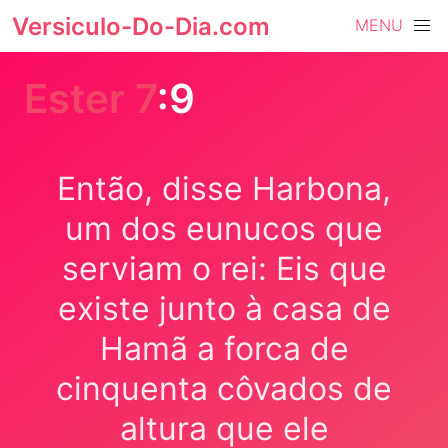
Versiculo-Do-Dia.com
MENU
Ester 7
:9
Então, disse Harbona,
um dos eunucos que
serviam o rei: Eis que
existe junto à casa de
Hamã a forca de
cinquenta côvados de
altura que ele