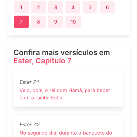
1
2
3
4
5
6
7
8
9
10
Confira mais versículos em
Ester, Capítulo 7
Ester 7:1
Veio, pois, o rei com Hamã, para beber
com a rainha Ester.
Ester 7:2
No segundo dia, durante o banquete do