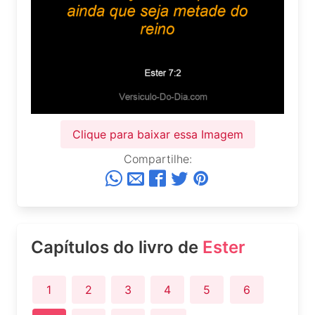
Clique para baixar essa Imagem
Compartilhe:
Capítulos do livro de
Ester
1
2
3
4
5
6