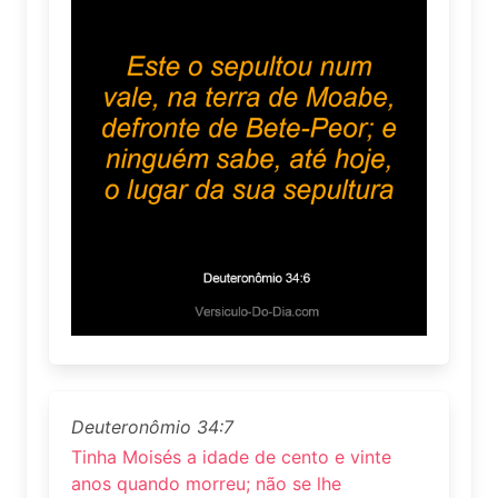
Deuteronômio 34:7
Tinha Moisés a idade de cento e vinte
anos quando morreu; não se lhe