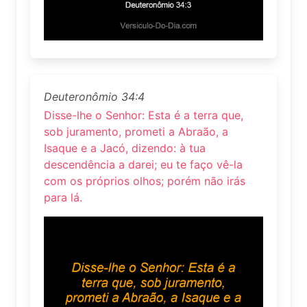
Deuteronômio 34:4
Disse-lhe o Senhor: Esta é a terra que,
sob juramento, prometi a Abraão, a
Isaque e a Jacó, dizendo: à tua
descendência a darei; eu te faço vê-la
com os próprios olhos; porém não irás
para lá.