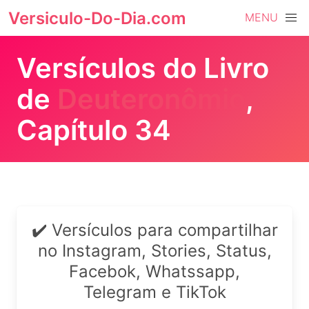
Versiculo-Do-Dia.com
MENU
Versículos do Livro
de
Deuteronômio
,
Capítulo 34
✔️ Versículos para compartilhar
no Instagram, Stories, Status,
Facebok, Whatssapp,
Telegram e TikTok