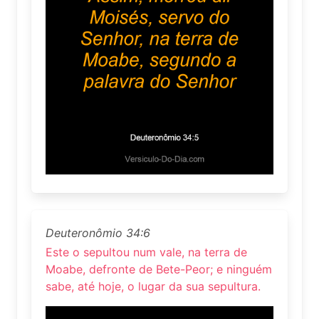
Deuteronômio 34:6
Este o sepultou num vale, na terra de
Moabe, defronte de Bete-Peor; e ninguém
sabe, até hoje, o lugar da sua sepultura.