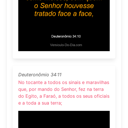
Deuteronômio 34:11
No tocante a todos os sinais e maravilhas
que, por mando do Senhor, fez na terra
do Egito, a Faraó, a todos os seus oficiais
e a toda a sua terra;