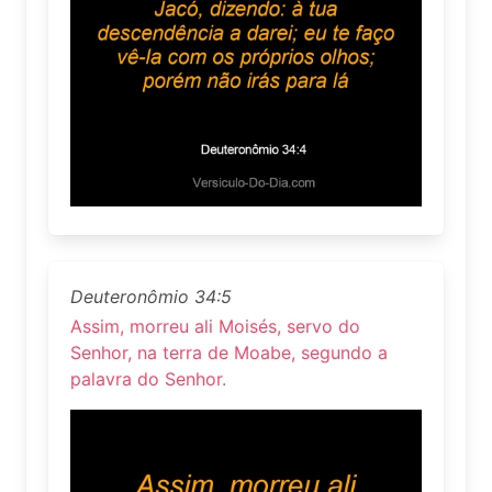
Deuteronômio 34:5
Assim, morreu ali Moisés, servo do
Senhor, na terra de Moabe, segundo a
palavra do Senhor.