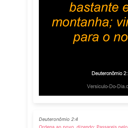
Deuteronômio 2:4
Ordena ao povo, dizendo: Passareis pelo