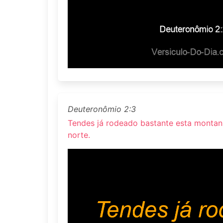
Deuteronômio 2:3
Tendes já rodeado bastante esta montanh
norte.