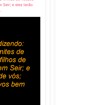
 Seir; e eles terão
.