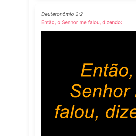
Deuteronômio 2:2
Então, o Senhor me falou, dizendo: