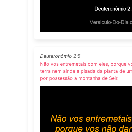
Deuteronômio 2:5
Não vos entremetais com eles, porque vo
terra nem ainda a pisada da planta de um
por possessão a montanha de Seir.