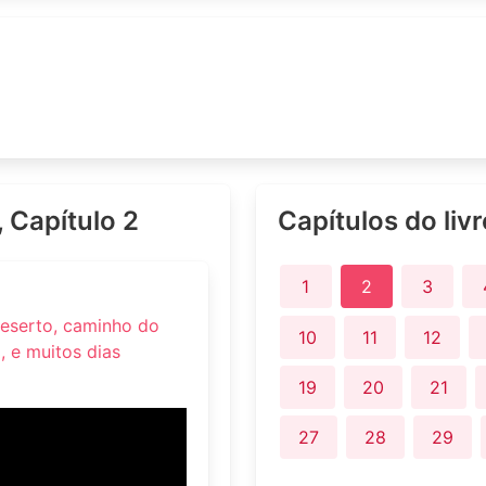
, Capítulo 2
Capítulos do liv
1
2
3
deserto, caminho do
10
11
12
 e muitos dias
19
20
21
27
28
29