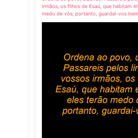
irmãos, os filhos de Esaú, que habitam em
medo de vós; portanto, guardai-vos bem