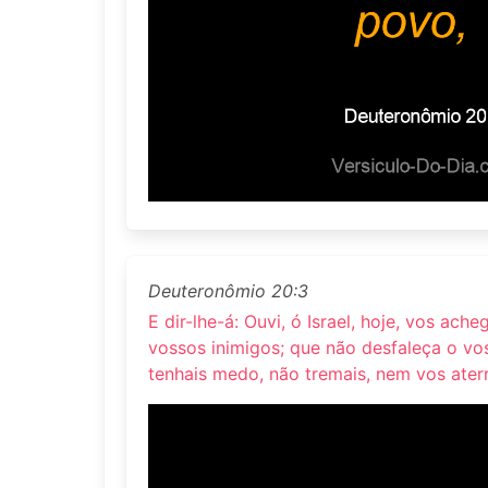
Deuteronômio 20:3
E dir-lhe-á: Ouvi, ó Israel, hoje, vos ache
vossos inimigos; que não desfaleça o vo
tenhais medo, não tremais, nem vos aterr