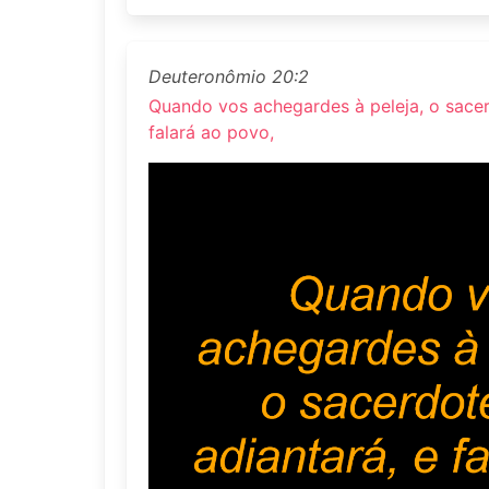
Deuteronômio 20:2
Quando vos achegardes à peleja, o sacer
falará ao povo,