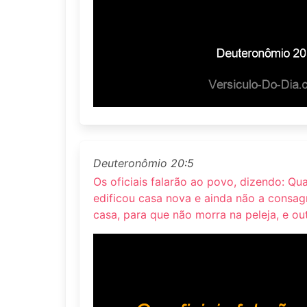
Deuteronômio 20:5
Os oficiais falarão ao povo, dizendo: Q
edificou casa nova e ainda não a consag
casa, para que não morra na peleja, e o