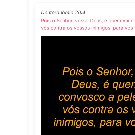
Deuteronômio 20:4
Pois o Senhor, vosso Deus, é quem vai c
vós contra os vossos inimigos, para vos 