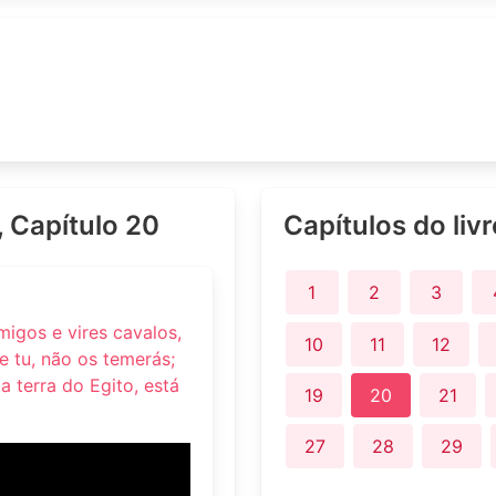
, Capítulo 20
Capítulos do liv
1
2
3
migos e vires cavalos,
10
11
12
 tu, não os temerás;
a terra do Egito, está
19
20
21
27
28
29