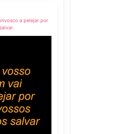
onvosco a pelejar por
salvar.