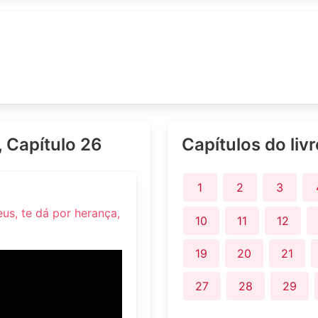
, Capítulo 26
Capítulos do liv
1
2
3
eus, te dá por herança,
10
11
12
19
20
21
27
28
29