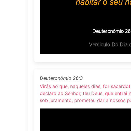
Deuteronômio 26:3
Virás ao que, naqueles dias, for sacerdote
declaro ao Senhor, teu Deus, que entrei 
sob juramento, prometeu dar a nossos pa