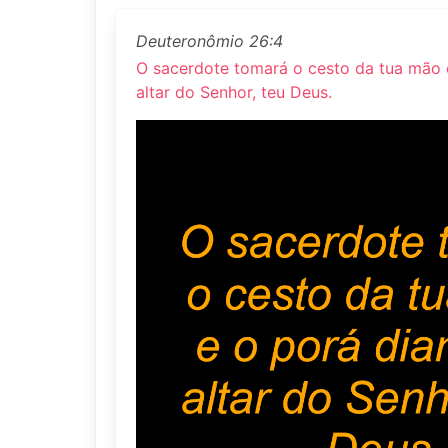
Deuteronômio 26:4
O sacerdote tomará o cesto da tua mão 
altar do Senhor, teu Deus.