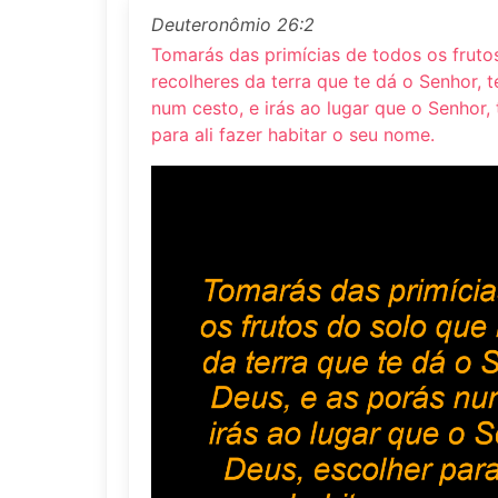
Deuteronômio 26:2
Tomarás das primícias de todos os fruto
recolheres da terra que te dá o Senhor, 
num cesto, e irás ao lugar que o Senhor,
para ali fazer habitar o seu nome.