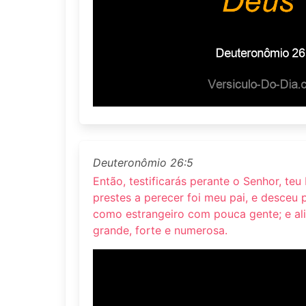
Deuteronômio 26:5
Então, testificarás perante o Senhor, teu
prestes a perecer foi meu pai, e desceu p
como estrangeiro com pouca gente; e ali
grande, forte e numerosa.