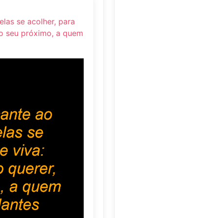
las se acolher, para
r o seu próximo, a quem