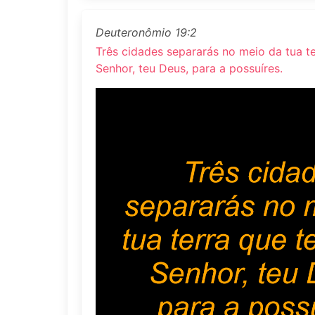
Deuteronômio 19:2
Três cidades separarás no meio da tua te
Senhor, teu Deus, para a possuíres.