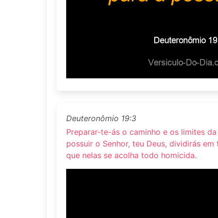
Deuteronômio 19:3
Preparar-te-ás o caminho e os limites da 
possuir o Senhor, teu Deus, dividirás em t
que nelas se acolha todo homicida.