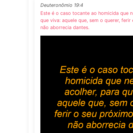
Deuteronômio 19:4
Este é o caso tocante ao homicida que ne
que viva: aquele que, sem o querer, feri
não aborrecia dantes.