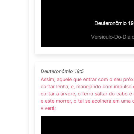
Deuteronômio 19:5
Assim, aquele que entrar com o seu pró
cortar lenha, e, manejando com impulso
cortar a árvore, o ferro saltar do cabo e
e este morrer, o tal se acolherá em uma 
viverá;