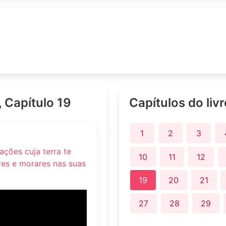
, Capítulo 19
Capítulos do liv
1
2
3
ações cuja terra te
10
11
12
res e morares nas suas
19
20
21
27
28
29