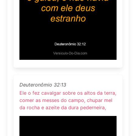
Deuteronômio 32:13
Ele o fez cavalgar sobre os altos da terra,
comer as messes do campo, chupar mel
da rocha e azeite da dura pederneira,