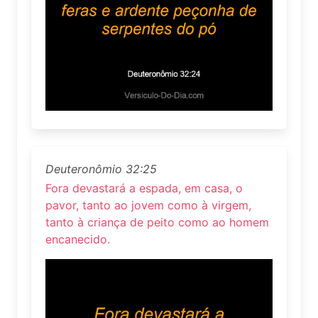
Deuteronômio 32:25
Fora devastará a espada, em casa, o
pavor, tanto ao jovem como à virgem,
tanto à criança de peito como ao homem
encanecido.