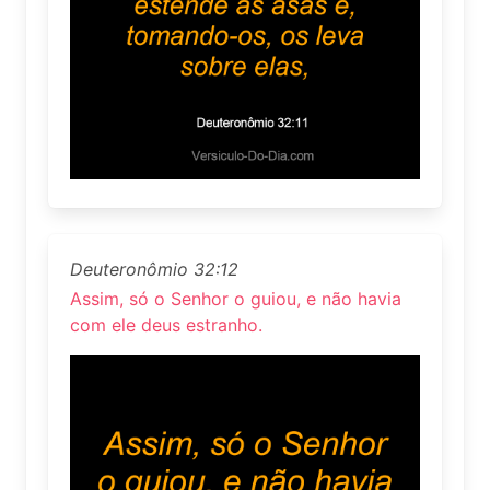
Deuteronômio 32:12
Assim, só o Senhor o guiou, e não havia
com ele deus estranho.