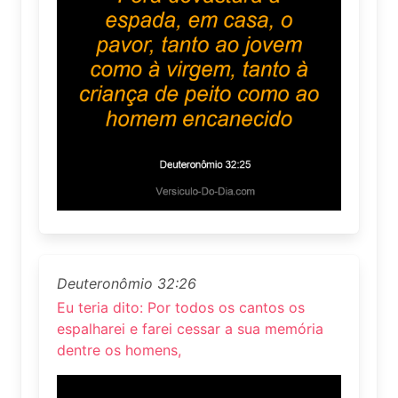
Deuteronômio 32:26
Eu teria dito: Por todos os cantos os
espalharei e farei cessar a sua memória
dentre os homens,