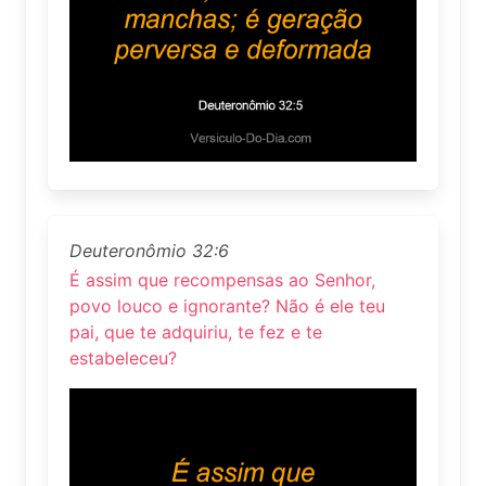
Deuteronômio 32:6
É assim que recompensas ao Senhor,
povo louco e ignorante? Não é ele teu
pai, que te adquiriu, te fez e te
estabeleceu?