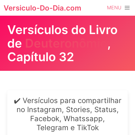
Versiculo-Do-Dia.com
MENU
Versículos do Livro
de
Deuteronômio
,
Capítulo 32
✔️ Versículos para compartilhar
no Instagram, Stories, Status,
Facebok, Whatssapp,
Telegram e TikTok