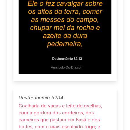
Deuteronômio 32:14
Coalhada de vacas e leite de ovelhas,
com a gordura dos cordeiros, dos
carneiros que pastam em Basã e dos
bodes, com o mais escolhido trigo; e