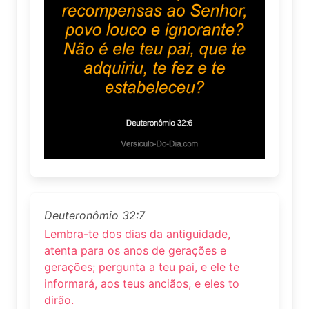
Deuteronômio 32:7
Lembra-te dos dias da antiguidade,
atenta para os anos de gerações e
gerações; pergunta a teu pai, e ele te
informará, aos teus anciãos, e eles to
dirão.