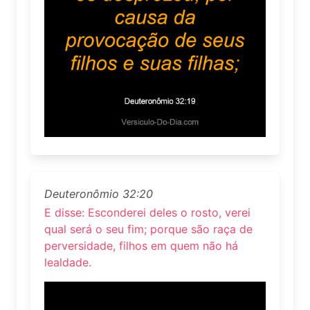
Deuteronômio 32:20
E disse: Esconderei deles o rosto, verei
qual será o seu fim; porque são raça de
perversidade, filhos em quem não há
lealdade.