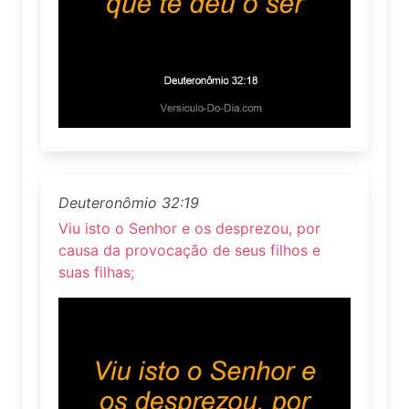
Deuteronômio 32:19
Viu isto o Senhor e os desprezou, por
causa da provocação de seus filhos e
suas filhas;