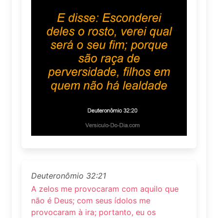
Deuteronômio 32:21
A zelos me provocaram com aquilo que
não é Deus; com seus ídolos me
provocaram à ira; portanto, eu os