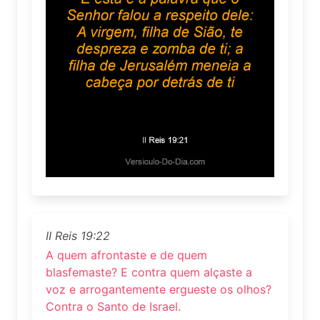
II Reis 19:22
A quem afrontaste e de quem
blasfemaste? E contra quem alçaste a
voz e arrogantemente ergueste os olhos?
Contra o Santo de Israel.