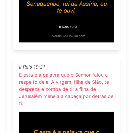
II Reis 19:21
E esta é a palavra que o Senhor falou a
respeito dele: A virgem, filha de Sião, te
despreza e zomba de ti; a filha de
Jerusalém meneia a cabeça por detrás de
ti.