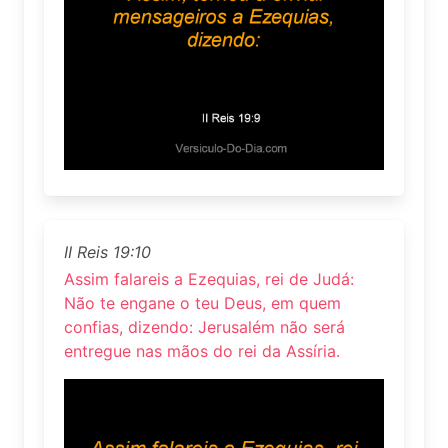
II Reis 19:10
Assim falareis a Ezequias, rei de Judá:
Não te engane o teu Deus, em quem
confias, dizendo: Jerusalém não será
entregue nas mãos do rei da Assíria.