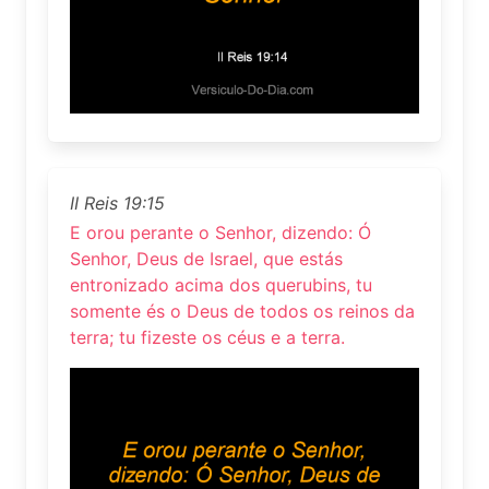
II Reis 19:15
E orou perante o Senhor, dizendo: Ó
Senhor, Deus de Israel, que estás
entronizado acima dos querubins, tu
somente és o Deus de todos os reinos da
terra; tu fizeste os céus e a terra.