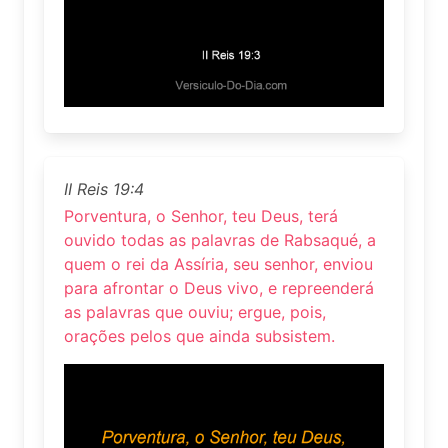
II Reis 19:4
Porventura, o Senhor, teu Deus, terá
ouvido todas as palavras de Rabsaqué, a
quem o rei da Assíria, seu senhor, enviou
para afrontar o Deus vivo, e repreenderá
as palavras que ouviu; ergue, pois,
orações pelos que ainda subsistem.