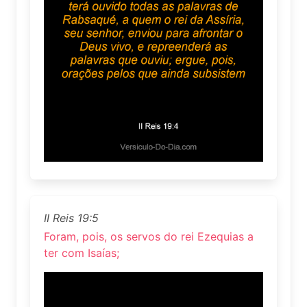
II Reis 19:5
Foram, pois, os servos do rei Ezequias a
ter com Isaías;