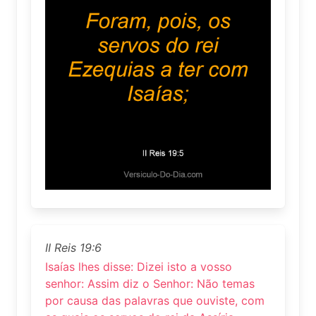
II Reis 19:6
Isaías lhes disse: Dizei isto a vosso
senhor: Assim diz o Senhor: Não temas
por causa das palavras que ouviste, com