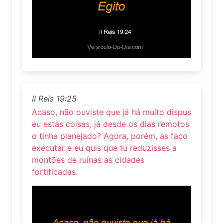
II Reis 19:25
Acaso, não ouviste que já há muito dispus
eu estas coisas, já desde os dias remotos
o tinha planejado? Agora, porém, as faço
executar e eu quis que tu reduzisses a
montões de ruínas as cidades
fortificadas.