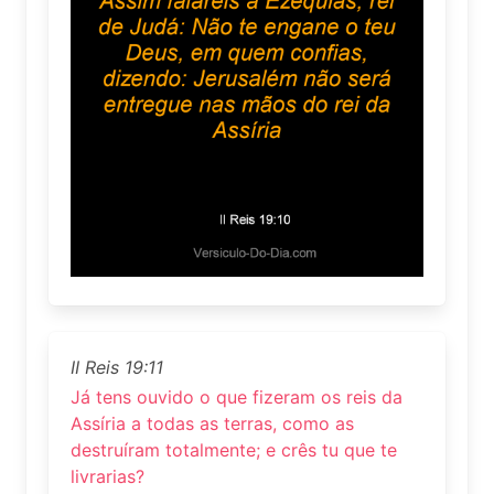
II Reis 19:11
Já tens ouvido o que fizeram os reis da
Assíria a todas as terras, como as
destruíram totalmente; e crês tu que te
livrarias?