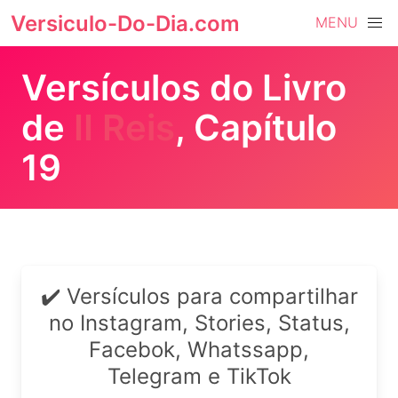
Versiculo-Do-Dia.com
MENU
Versículos do Livro
de
II Reis
, Capítulo
19
✔️ Versículos para compartilhar
no Instagram, Stories, Status,
Facebok, Whatssapp,
Telegram e TikTok