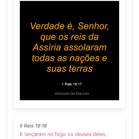
II Reis 19:18
E lançaram no fogo os deuses deles,