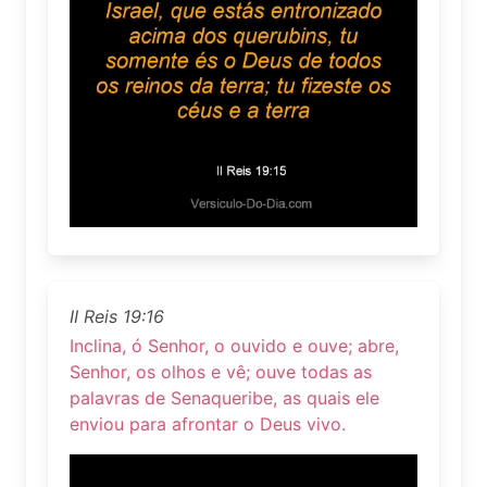
II Reis 19:16
Inclina, ó Senhor, o ouvido e ouve; abre,
Senhor, os olhos e vê; ouve todas as
palavras de Senaqueribe, as quais ele
enviou para afrontar o Deus vivo.