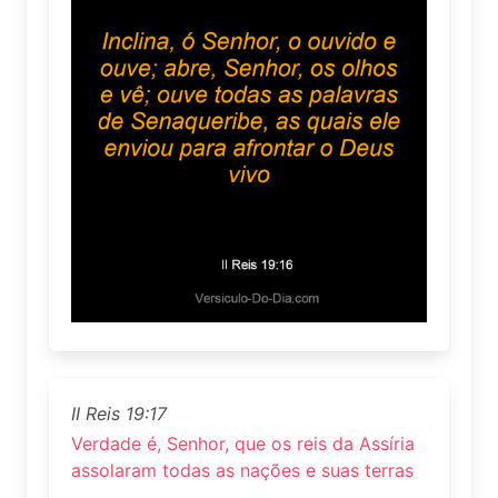
II Reis 19:17
Verdade é, Senhor, que os reis da Assíria
assolaram todas as nações e suas terras