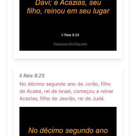
II Reis 8:25
No décimo segundo ano de Jorão, filho
de Acabe, rei de Israel, começou a reinar
Acazias, filho de Jeorão, rei de Judá.