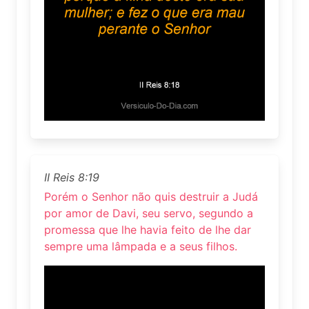
II Reis 8:19
Porém o Senhor não quis destruir a Judá
por amor de Davi, seu servo, segundo a
promessa que lhe havia feito de lhe dar
sempre uma lâmpada e a seus filhos.