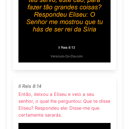
II Reis 8:14
Então, deixou a Eliseu e veio a seu
senhor, o qual lhe perguntou: Que te disse
Eliseu? Respondeu ele: Disse-me que
certamente sararás.