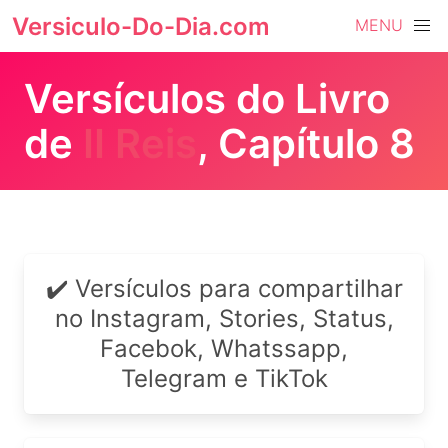
Versiculo-Do-Dia.com
MENU
Versículos do Livro
de
II Reis
, Capítulo 8
✔️ Versículos para compartilhar
no Instagram, Stories, Status,
Facebok, Whatssapp,
Telegram e TikTok