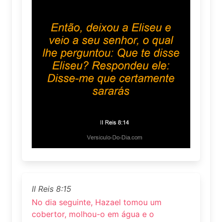
II Reis 8:15
No dia seguinte, Hazael tomou um
cobertor, molhou-o em água e o