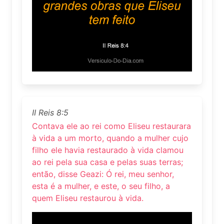
II Reis 8:5
Contava ele ao rei como Eliseu restaurara
à vida a um morto, quando a mulher cujo
filho ele havia restaurado à vida clamou
ao rei pela sua casa e pelas suas terras;
então, disse Geazi: Ó rei, meu senhor,
esta é a mulher, e este, o seu filho, a
quem Eliseu restaurou à vida.