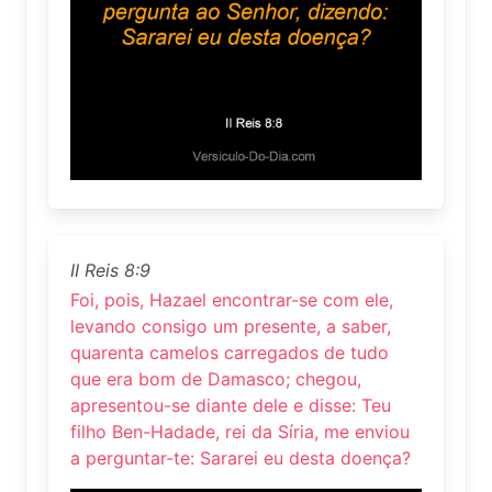
II Reis 8:9
Foi, pois, Hazael encontrar-se com ele,
levando consigo um presente, a saber,
quarenta camelos carregados de tudo
que era bom de Damasco; chegou,
apresentou-se diante dele e disse: Teu
filho Ben-Hadade, rei da Síria, me enviou
a perguntar-te: Sararei eu desta doença?