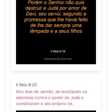
II Reis 8:20
Nos dias de Jeorão, se revoltaram os
edomitas contra o poder de Judá e
constituíram o seu próprio rei.