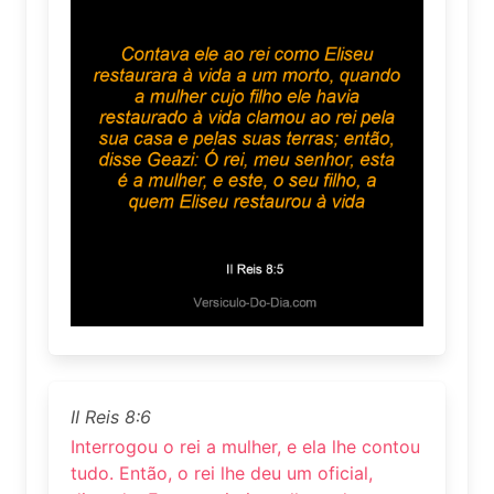
II Reis 8:6
Interrogou o rei a mulher, e ela lhe contou
tudo. Então, o rei lhe deu um oficial,