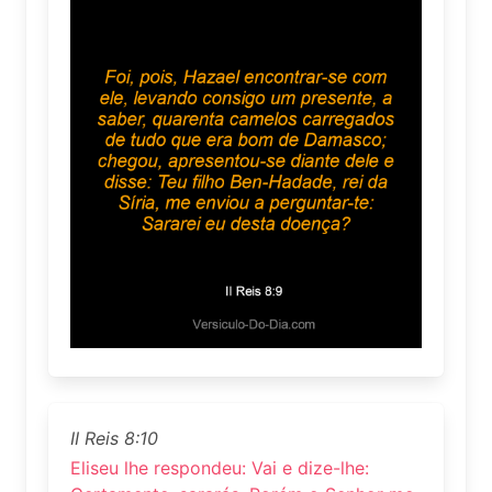
II Reis 8:10
Eliseu lhe respondeu: Vai e dize-lhe: