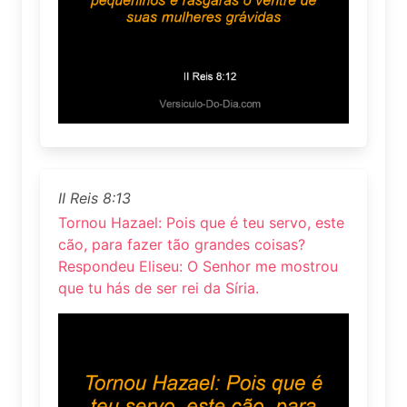
II Reis 8:13
Tornou Hazael: Pois que é teu servo, este
cão, para fazer tão grandes coisas?
Respondeu Eliseu: O Senhor me mostrou
que tu hás de ser rei da Síria.