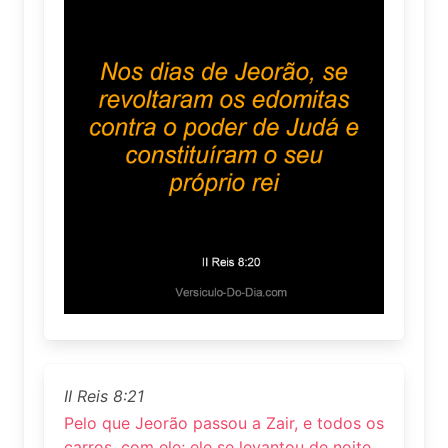
II Reis 8:21
Pelo que Jeorão passou a Zair, e todos os
carros, com ele; ele se levantou de noite