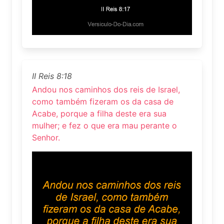
II Reis 8:18
Andou nos caminhos dos reis de Israel,
como também fizeram os da casa de
Acabe, porque a filha deste era sua
mulher; e fez o que era mau perante o
Senhor.