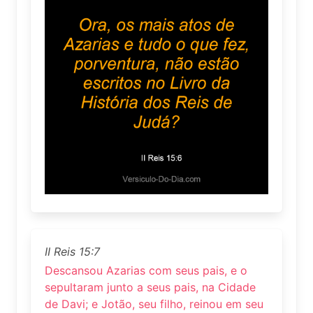
II Reis 15:7
Descansou Azarias com seus pais, e o
sepultaram junto a seus pais, na Cidade
de Davi; e Jotão, seu filho, reinou em seu