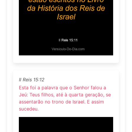
II Reis 15:12
Esta foi a palavra que o Senhor falou a
Jeú: Teus filhos, até à quarta geração, se
assentarão no trono de Israel. E assim
sucedeu.