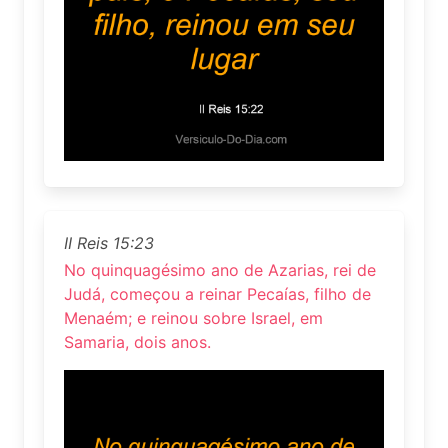
II Reis 15:23
No quinquagésimo ano de Azarias, rei de
Judá, começou a reinar Pecaías, filho de
Menaém; e reinou sobre Israel, em
Samaria, dois anos.