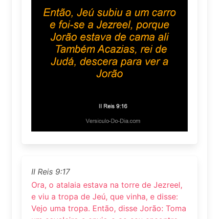
II Reis 9:17
Ora, o atalaia estava na torre de Jezreel,
e viu a tropa de Jeú, que vinha, e disse:
Vejo uma tropa. Então, disse Jorão: Toma