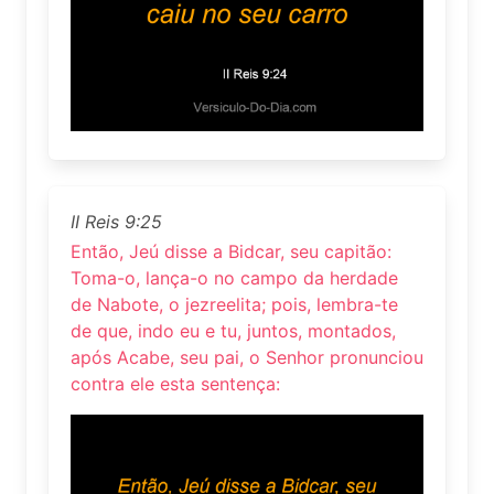
II Reis 9:25
Então, Jeú disse a Bidcar, seu capitão:
Toma-o, lança-o no campo da herdade
de Nabote, o jezreelita; pois, lembra-te
de que, indo eu e tu, juntos, montados,
após Acabe, seu pai, o Senhor pronunciou
contra ele esta sentença: