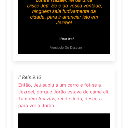
II Reis 9:16
Então, Jeú subiu a um carro e foi-se a
Jezreel, porque Jorão estava de cama ali.
Também Acazias, rei de Judá, descera
para ver a Jorão.