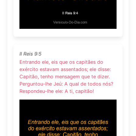
II Reis 9:5
Entrando ele, eis que os capitães do
exército estavam assentados; ele disse:
Capitão, tenho mensagem que te dizer.
Perguntou-lhe Jeú: A qual de todos nós?
Respondeu-lhe ele: A ti, capitão!