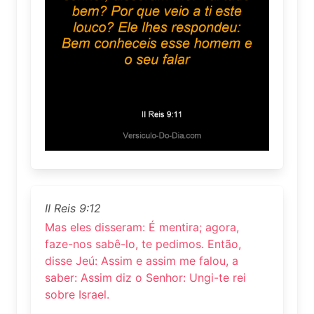
II Reis 9:12
Mas eles disseram: É mentira; agora,
faze-nos sabê-lo, te pedimos. Então,
disse Jeú: Assim e assim me falou, a
saber: Assim diz o Senhor: Ungi-te rei
sobre Israel.