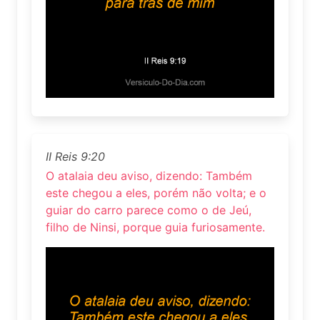
II Reis 9:20
O atalaia deu aviso, dizendo: Também
este chegou a eles, porém não volta; e o
guiar do carro parece como o de Jeú,
filho de Ninsi, porque guia furiosamente.