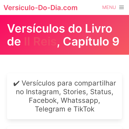
Versiculo-Do-Dia.com
MENU
Versículos do Livro
de
II Reis
, Capítulo 9
✔️ Versículos para compartilhar
no Instagram, Stories, Status,
Facebok, Whatssapp,
Telegram e TikTok