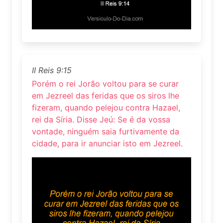
II Reis 9:15
Porém o rei Jorão voltou para se curar
em Jezreel das feridas que os siros lhe
fizeram, quando pelejou contra Hazael,
rei da Síria. Disse Jeú: Se é da vossa
vontade, ninguém saia furtivamente da
cidade, para ir anunciar isto em Jezreel.