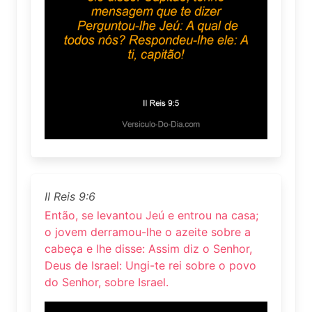
II Reis 9:6
Então, se levantou Jeú e entrou na casa;
o jovem derramou-lhe o azeite sobre a
cabeça e lhe disse: Assim diz o Senhor,
Deus de Israel: Ungi-te rei sobre o povo
do Senhor, sobre Israel.