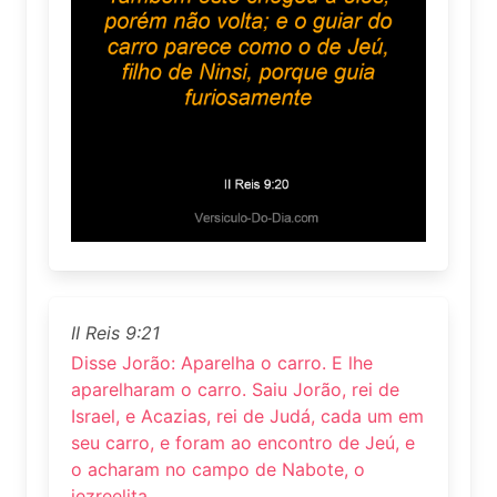
II Reis 9:21
Disse Jorão: Aparelha o carro. E lhe
aparelharam o carro. Saiu Jorão, rei de
Israel, e Acazias, rei de Judá, cada um em
seu carro, e foram ao encontro de Jeú, e
o acharam no campo de Nabote, o
jezreelita.