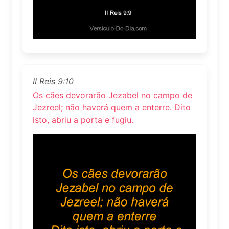
II Reis 9:10
Os cães devorarão Jezabel no campo de
Jezreel; não haverá quem a enterre. Dito
isto, abriu a porta e fugiu.