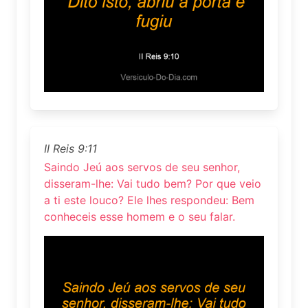
II Reis 9:11
Saindo Jeú aos servos de seu senhor,
disseram-lhe: Vai tudo bem? Por que veio
a ti este louco? Ele lhes respondeu: Bem
conheceis esse homem e o seu falar.