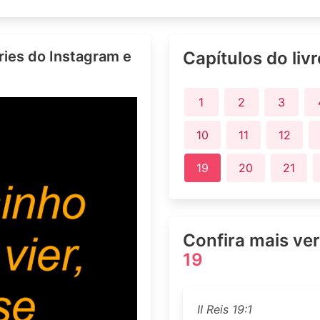
ries do Instagram e
Capítulos do liv
1
2
3
10
11
12
19
20
21
Confira mais ve
19
II Reis 19:1