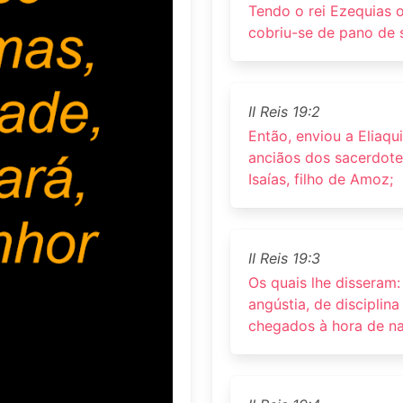
Tendo o rei Ezequias o
cobriu-se de pano de 
II Reis 19:2
Então, enviou a Eliaqu
anciãos dos sacerdote
Isaías, filho de Amoz;
II Reis 19:3
Os quais lhe disseram:
angústia, de disciplina
chegados à hora de nas