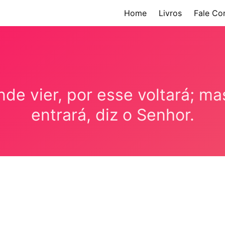
Home
Livros
Fale Co
de vier, por esse voltará; ma
entrará, diz o Senhor.