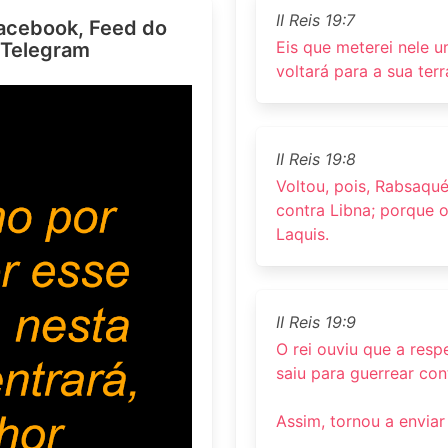
II Reis 19:7
acebook, Feed do
Eis que meterei nele um
 Telegram
voltará para a sua terr
II Reis 19:8
Voltou, pois, Rabsaqué
contra Libna; porque ou
Laquis.
II Reis 19:9
O rei ouviu que a respei
saiu para guerrear cont
Assim, tornou a envia