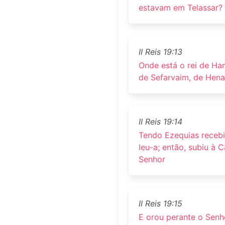
estavam em Telassar?
II Reis 19:13
Onde está o rei de Ham
de Sefarvaim, de Hena
II Reis 19:14
Tendo Ezequias receb
leu-a; então, subiu à 
Senhor
II Reis 19:15
E orou perante o Senho