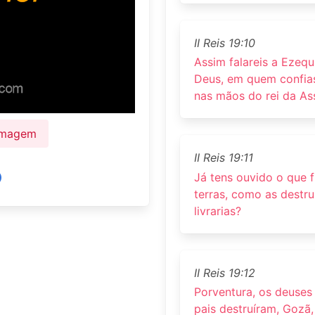
II Reis 19:10
Assim falareis a Ezequ
Deus, em quem confias
nas mãos do rei da Ass
 Imagem
II Reis 19:11
Já tens ouvido o que f
terras, como as destru
livrarias?
II Reis 19:12
Porventura, os deuses
pais destruíram, Gozã,