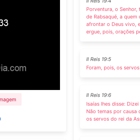
II Reis 19:4
Porventura, o Senhor, 
de Rabsaqué, a quem o 
afrontar o Deus vivo, 
ergue, pois, orações p
II Reis 19:5
Foram, pois, os servos
II Reis 19:6
 Imagem
Isaías lhes disse: Dize
Não temas por causa d
os servos do rei da A