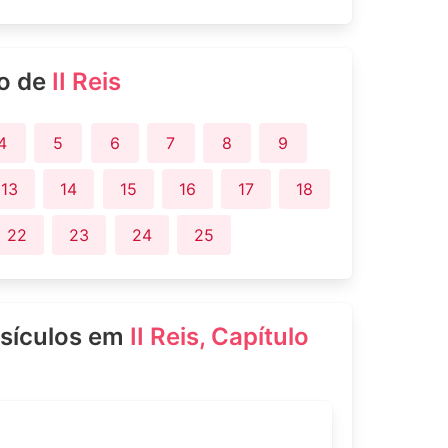
ro de
II Reis
4
5
6
7
8
9
13
14
15
16
17
18
22
23
24
25
rsículos em
II Reis, Capítulo