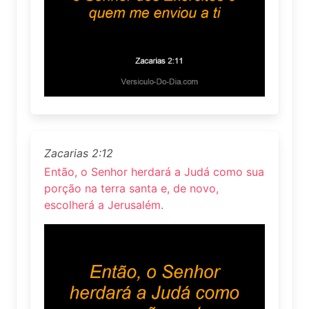
Zacarias 2:12
Então, o Senhor herdará a Judá como sua
porção na terra santa e, de novo,
escolherá a Jerusalém.