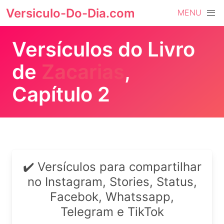
Versiculo-Do-Dia.com
MENU
Versículos do Livro
de
Zacarias
,
Capítulo 2
✔️ Versículos para compartilhar
no Instagram, Stories, Status,
Facebok, Whatssapp,
Telegram e TikTok