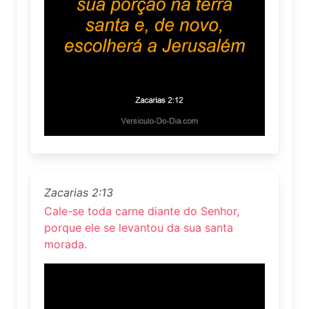
Zacarias 2:13
Cale-se toda carne diante do Senhor,
porque ele se levantou da sua santa
morada.