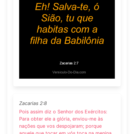
Zacarias 2:8
Pois assim diz o Senhor dos Exércitos:
Para obter ele a glória, enviou-me às
nações que vos despojaram; porque
aquele que tocar em vós toca na menina