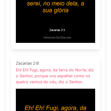
Zacarias 2:6
Eh! Eh! Fugi, agora, da terra do Norte, diz
o Senhor, porque vos espalhei como os
quatro ventos do céu, diz o Senhor.