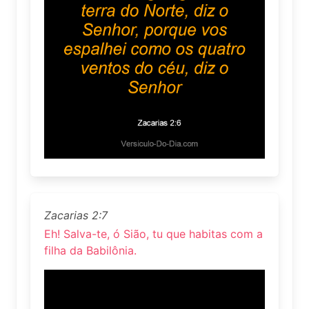
Zacarias 2:7
Eh! Salva-te, ó Sião, tu que habitas com a
filha da Babilônia.