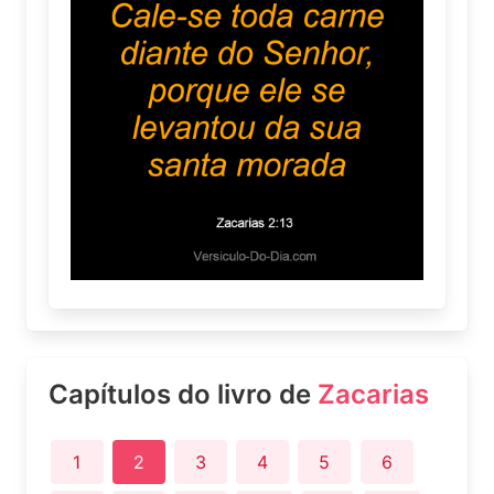
Capítulos do livro de
Zacarias
1
2
3
4
5
6