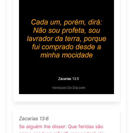
Zacarias 13:6
Se alguém lhe disser: Que feridas são