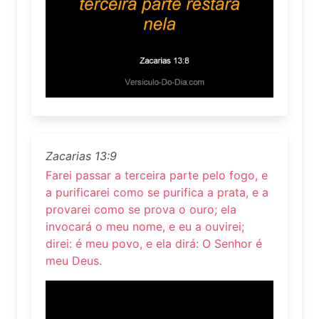
Zacarias 13:9
Farei passar a terceira parte pelo fogo, e
a purificarei como se purifica a prata, e a
provarei como se prova o ouro; ela
invocará o meu nome, e eu a ouvirei;
direi: é meu povo, e ela dirá: O Senhor é
meu Deus.