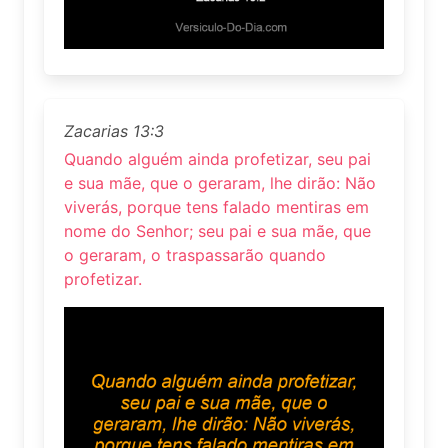
Zacarias 13:3
Quando alguém ainda profetizar, seu pai
e sua mãe, que o geraram, lhe dirão: Não
viverás, porque tens falado mentiras em
nome do Senhor; seu pai e sua mãe, que
o geraram, o traspassarão quando
profetizar.