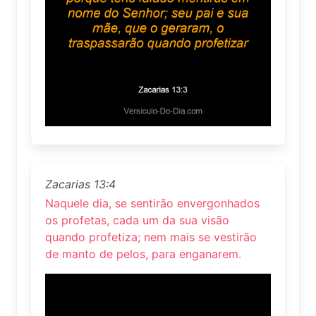
Zacarias 13:4
Naquele dia, se sentirão envergonhados
os profetas, cada um da sua visão
quando profetiza; nem mais se vestirão
de manto de pelos, para enganarem.