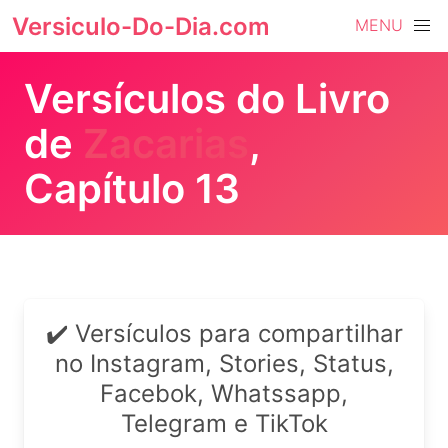
Versiculo-Do-Dia.com
MENU
Versículos do Livro
de
Zacarias
,
Capítulo 13
✔️ Versículos para compartilhar
no Instagram, Stories, Status,
Facebok, Whatssapp,
Telegram e TikTok