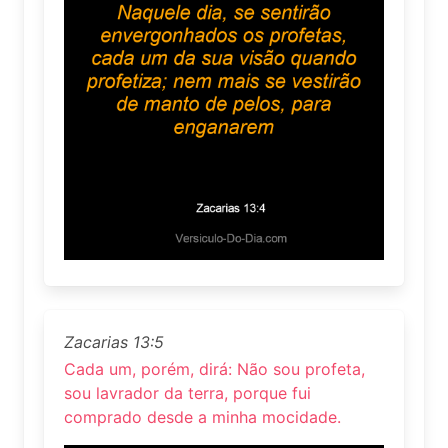
Zacarias 13:5
Cada um, porém, dirá: Não sou profeta,
sou lavrador da terra, porque fui
comprado desde a minha mocidade.