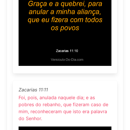
Zacarias 11:11
Foi, pois, anulada naquele dia; e as
pobres do rebanho, que fizeram caso de
mim, reconheceram que isto era palavra
do Senhor.