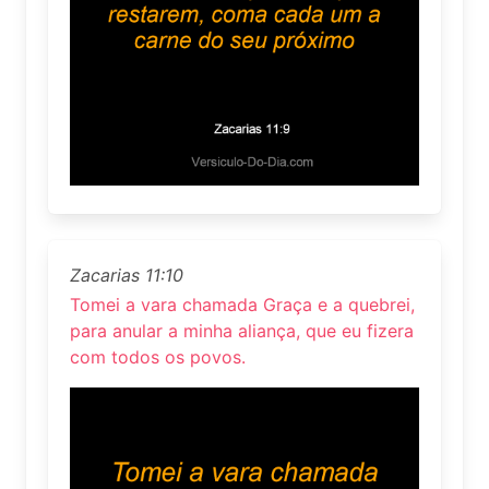
Zacarias 11:10
Tomei a vara chamada Graça e a quebrei,
para anular a minha aliança, que eu fizera
com todos os povos.