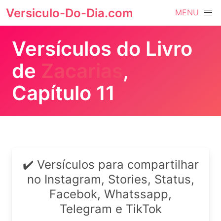
Versiculo-Do-Dia.com
MENU
Versículos do Livro
de
Zacarias
,
Capítulo 11
✔️ Versículos para compartilhar
no Instagram, Stories, Status,
Facebok, Whatssapp,
Telegram e TikTok