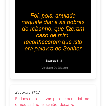
Zacarias 11:12
Eu lhes disse: se vos parece bem, dai-me
o meu salário; e, se não, deixai-o.