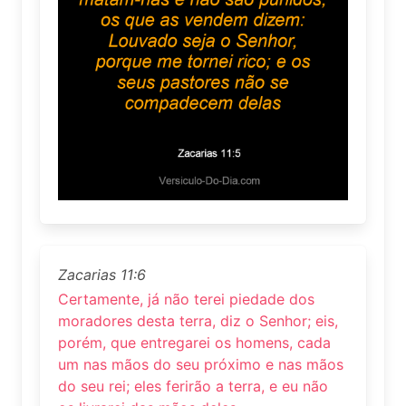
Zacarias 11:6
Certamente, já não terei piedade dos
moradores desta terra, diz o Senhor; eis,
porém, que entregarei os homens, cada
um nas mãos do seu próximo e nas mãos
do seu rei; eles ferirão a terra, e eu não