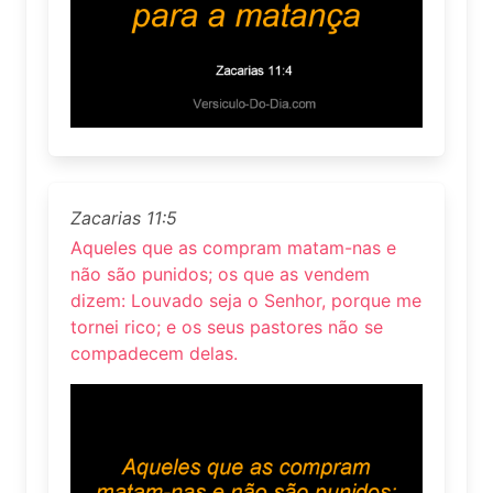
Zacarias 11:5
Aqueles que as compram matam-nas e
não são punidos; os que as vendem
dizem: Louvado seja o Senhor, porque me
tornei rico; e os seus pastores não se
compadecem delas.