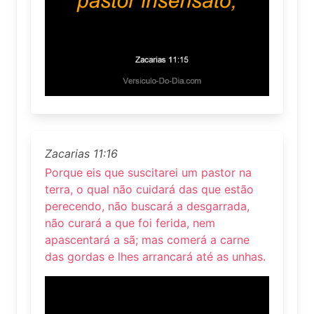
Zacarias 11:16
Porque eis que suscitarei um pastor na
terra, o qual não cuidará das que estão
perecendo, não buscará a desgarrada,
não curará a que foi ferida, nem
apascentará a sã; mas comerá a carne
das gordas e lhes arrancará até as unhas.