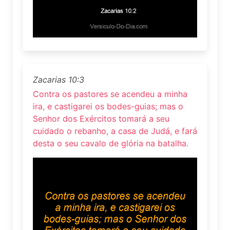
Zacarias 10:3
Contra os pastores se acendeu a minha
ira, e castigarei os bodes-guias; mas o
Senhor dos Exércitos tomará a seu
cuidado o rebanho, a casa de Judá, e fará
desta o seu cavalo de glória na batalha.