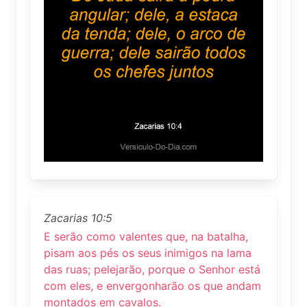
Zacarias 10:5
E serão como valentes que, na batalha,
pisam aos pés os seus inimigos na lama
das ruas; pelejarão, porque o Senhor está
com eles, e envergonharão os que andam
montados em cavalos.