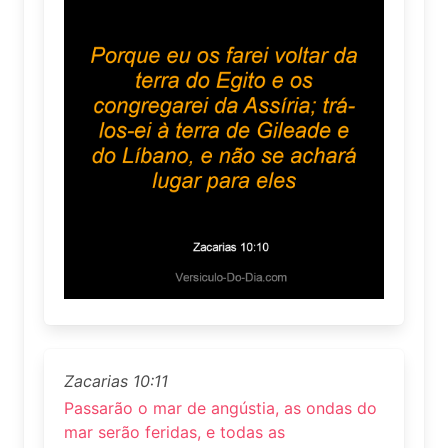
Zacarias 10:11
Passarão o mar de angústia, as ondas do
mar serão feridas, e todas as