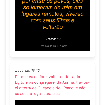
Zacarias 10:10
Porque eu os farei voltar da terra do
Egito e os congregarei da Assíria; trá-los-
ei à terra de Gileade e do Líbano, e não
se achará lugar para eles.