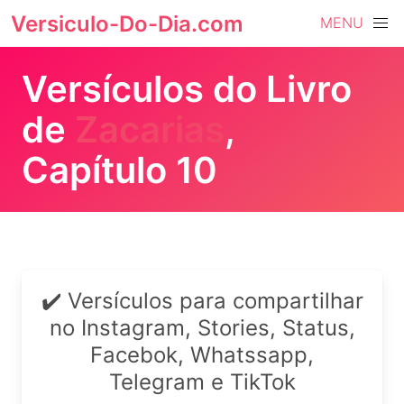
Versiculo-Do-Dia.com
MENU
Versículos do Livro
de
Zacarias
,
Capítulo 10
✔️ Versículos para compartilhar
no Instagram, Stories, Status,
Facebok, Whatssapp,
Telegram e TikTok