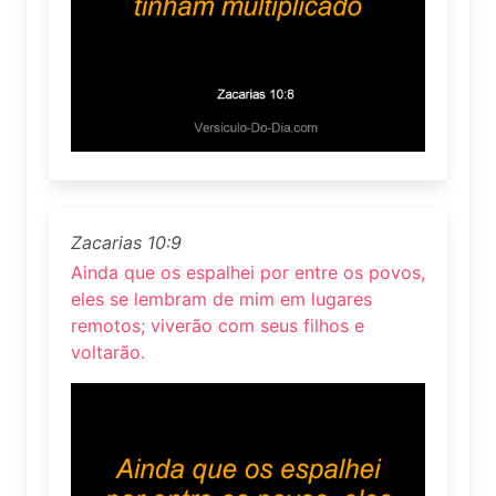
Zacarias 10:9
Ainda que os espalhei por entre os povos,
eles se lembram de mim em lugares
remotos; viverão com seus filhos e
voltarão.