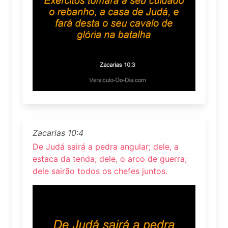
Zacarias 10:4
De Judá sairá a pedra angular; dele, a
estaca da tenda; dele, o arco de guerra;
dele sairão todos os chefes juntos.