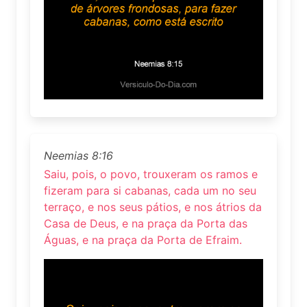
Neemias 8:16
Saiu, pois, o povo, trouxeram os ramos e
fizeram para si cabanas, cada um no seu
terraço, e nos seus pátios, e nos átrios da
Casa de Deus, e na praça da Porta das
Águas, e na praça da Porta de Efraim.