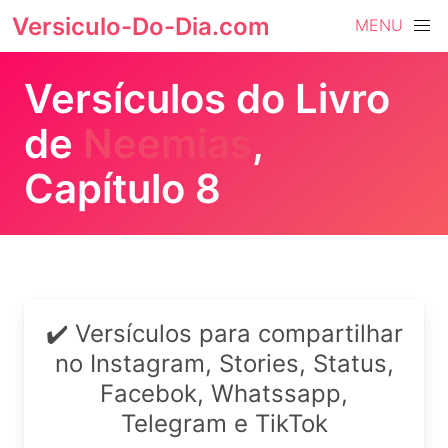
Versiculo-Do-Dia.com
MENU
Versículos do Livro
de
Neemias
,
Capítulo 8
✔️ Versículos para compartilhar
no Instagram, Stories, Status,
Facebok, Whatssapp,
Telegram e TikTok