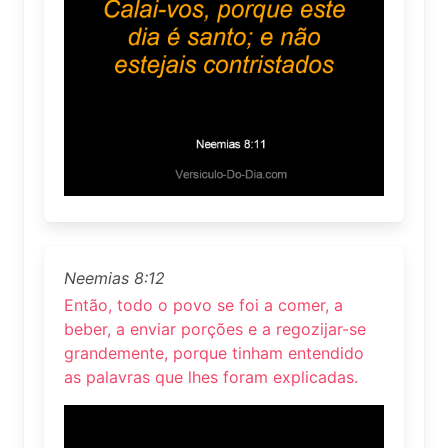
Neemias 8:12
Então, todo o povo se foi a comer, a
beber, a enviar porções e a regozijar-se
grandemente, porque tinham entendido
as palavras que lhes foram explicadas.