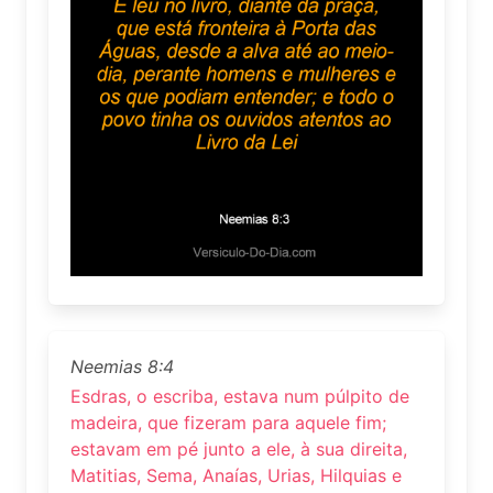
Neemias 8:4
Esdras, o escriba, estava num púlpito de
madeira, que fizeram para aquele fim;
estavam em pé junto a ele, à sua direita,
Matitias, Sema, Anaías, Urias, Hilquias e