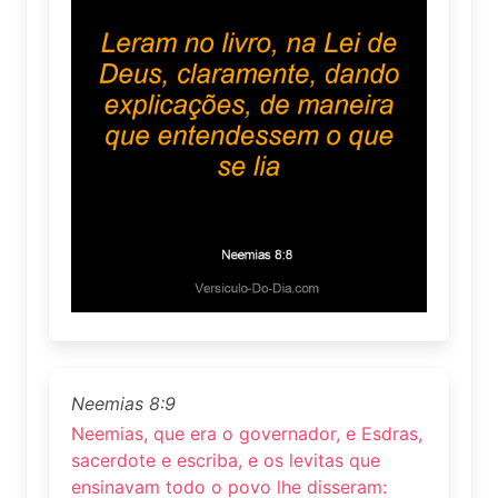
Neemias 8:9
Neemias, que era o governador, e Esdras,
sacerdote e escriba, e os levitas que
ensinavam todo o povo lhe disseram: