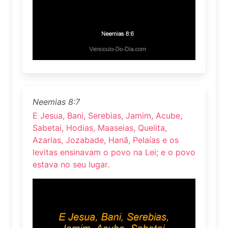
Neemias 8:7
E Jesua, Bani, Serebias, Jamim, Acube,
Sabetai, Hodias, Maaseias, Quelita,
Azarias, Jozabade, Hanã, Pelaías e os
levitas ensinavam o povo na Lei; e o povo
estava no seu lugar.