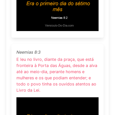
Neemias 8:3
E leu no livro, diante da praça, que está
fronteira à Porta das Águas, desde a alva
até ao meio-dia, perante homens e
mulheres e os que podiam entender; e
todo o povo tinha os ouvidos atentos ao
Livro da Lei.