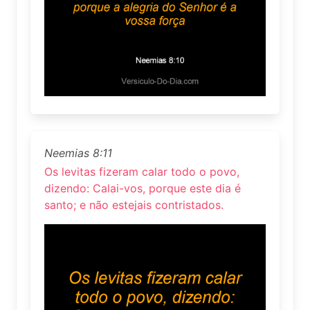
Neemias 8:11
Os levitas fizeram calar todo o povo,
dizendo: Calai-vos, porque este dia é
santo; e não estejais contristados.