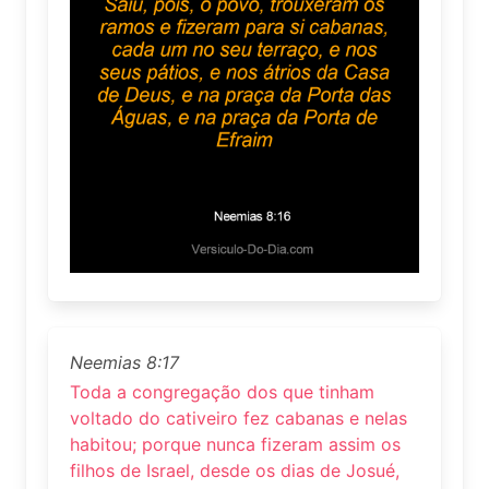
Neemias 8:17
Toda a congregação dos que tinham
voltado do cativeiro fez cabanas e nelas
habitou; porque nunca fizeram assim os
filhos de Israel, desde os dias de Josué,