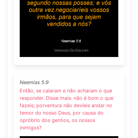
Neemias 5:9
Então, se calaram e não acharam o que
responder. Disse mais: não é bom o que
fazeis; porventura não devíeis andar no
temor do nosso Deus, por causa do
opróbrio dos gentios, os nossos
inimigos?