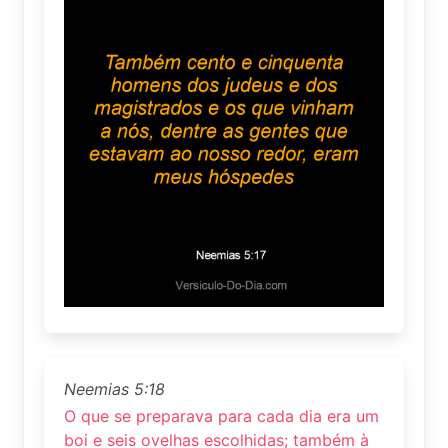
Neemias 5:18
O que se preparava para cada dia era um
boi e seis ovelhas escolhidas; também à