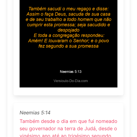
Neemias 5:14
Também desde o dia em que fui nomeado
seu governador na terra de Judá, desde o
vigésimo ano até ao trigésimo segundo