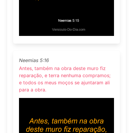
Neemias 5:16
Antes, também na obra deste muro fiz
reparação, e terra nenhuma compramos;
e todos os meus moços se ajuntaram ali
para a obra.