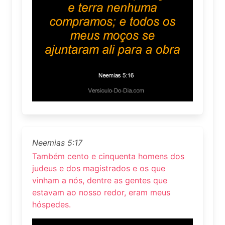
Neemias 5:17
Também cento e cinquenta homens dos
judeus e dos magistrados e os que
vinham a nós, dentre as gentes que
estavam ao nosso redor, eram meus
hóspedes.