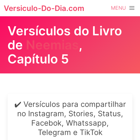
Versiculo-Do-Dia.com
MENU
Versículos do Livro
de
Neemias
,
Capítulo 5
✔️ Versículos para compartilhar
no Instagram, Stories, Status,
Facebok, Whatssapp,
Telegram e TikTok