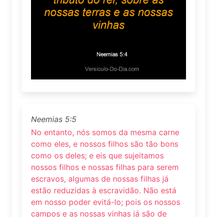
Neemias 5:5
No entanto, nós somos da mesma carne
como eles, e nossos filhos são tão bons
como os deles; e eis que sujeitamos
nossos filhos e nossas filhas para serem
escravos, algumas de nossas filhas já
estão reduzidas à escravidão. Não está
em nosso poder evitá-lo; pois os nossos
campos e as nossas vinhas já são de