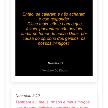
Neemias 5:10
Também eu, meus irmãos e meus moços
lhes demos dinheiro emprestado e trigo.