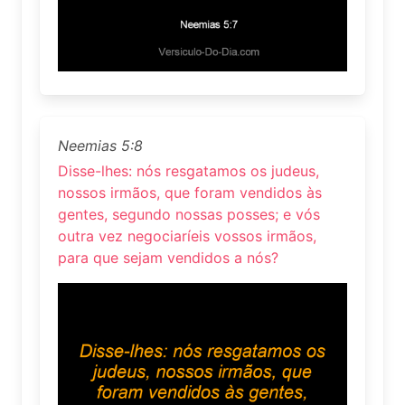
Neemias 5:8
Disse-lhes: nós resgatamos os judeus,
nossos irmãos, que foram vendidos às
gentes, segundo nossas posses; e vós
outra vez negociaríeis vossos irmãos,
para que sejam vendidos a nós?