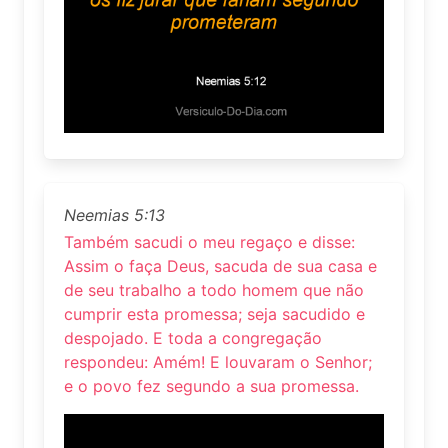
Neemias 5:13
Também sacudi o meu regaço e disse:
Assim o faça Deus, sacuda de sua casa e
de seu trabalho a todo homem que não
cumprir esta promessa; seja sacudido e
despojado. E toda a congregação
respondeu: Amém! E louvaram o Senhor;
e o povo fez segundo a sua promessa.