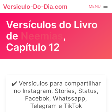
Versiculo-Do-Dia.com
MENU
Versículos do Livro
de
Neemias
,
Capítulo 12
✔️ Versículos para compartilhar
no Instagram, Stories, Status,
Facebok, Whatssapp,
Telegram e TikTok