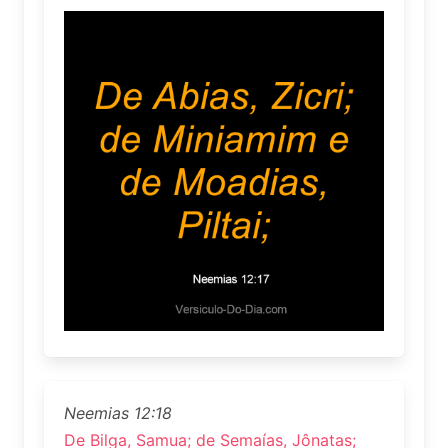
Neemias 12:18
De Bilga, Samua; de Semaías, Jônatas;