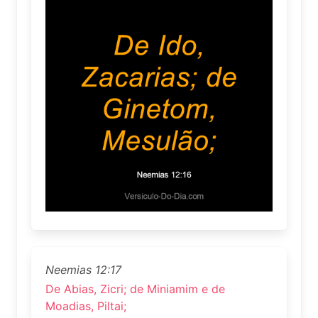
Neemias 12:17
De Abias, Zicri; de Miniamim e de
Moadias, Piltai;