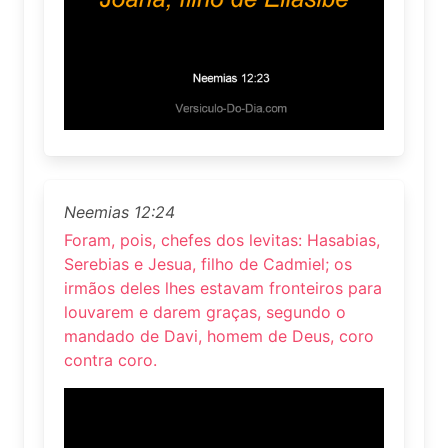
Neemias 12:24
Foram, pois, chefes dos levitas: Hasabias,
Serebias e Jesua, filho de Cadmiel; os
irmãos deles lhes estavam fronteiros para
louvarem e darem graças, segundo o
mandado de Davi, homem de Deus, coro
contra coro.