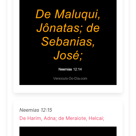
Neemias 12:15
De Harim, Adna; de Meraiote, Helcai;