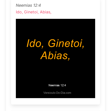
Neemias 12:4
Ido, Ginetoi, Abias,