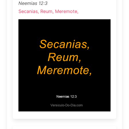
Neemias 12:3
Secanias, Reum, Meremote,