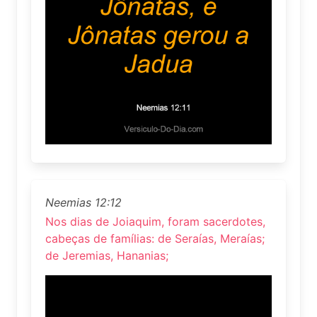
Neemias 12:12
Nos dias de Joiaquim, foram sacerdotes,
cabeças de famílias: de Seraías, Meraías;
de Jeremias, Hananias;