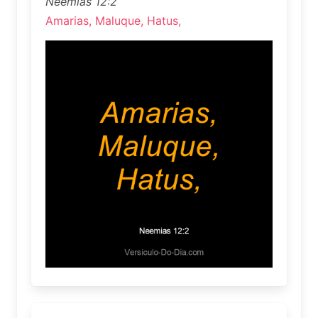
Neemias 12:2
Amarias, Maluque, Hatus,