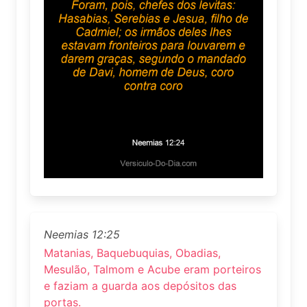
Neemias 12:25
Matanias, Baquebuquias, Obadias,
Mesulão, Talmom e Acube eram porteiros
e faziam a guarda aos depósitos das
portas.