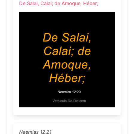
De Salai, Calai; de Amoque, Héber;
Neemias 12:21