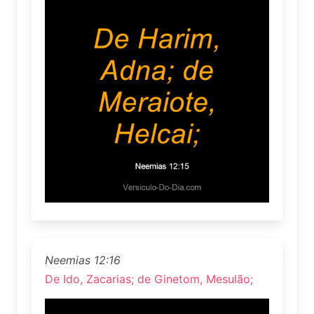
Neemias 12:16
De Ido, Zacarias; de Ginetom, Mesulão;