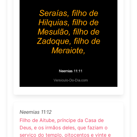
Neemias 11:12
Filho de Aitube, príncipe da Casa de
Deus, e os irmãos deles, que faziam o
serviço do templo, oitocentos e vinte e