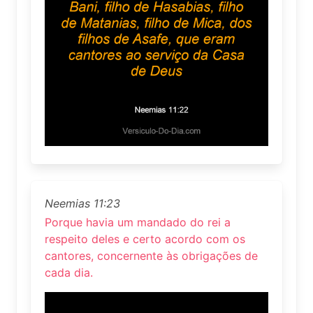
Neemias 11:23
Porque havia um mandado do rei a
respeito deles e certo acordo com os
cantores, concernente às obrigações de
cada dia.