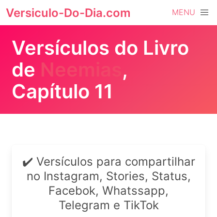
Versiculo-Do-Dia.com
MENU
Versículos do Livro
de
Neemias
,
Capítulo 11
✔️ Versículos para compartilhar
no Instagram, Stories, Status,
Facebok, Whatssapp,
Telegram e TikTok