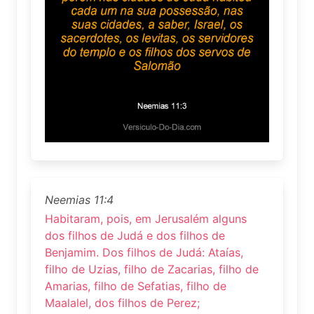
Neemias 11:4
Habitaram, pois, em Jerusalém alguns
dos filhos de Judá e dos filhos de
Benjamim. Dos filhos de Judá: Ataías,
filho de Uzias, filho de Zacarias, filho de
Amarias, filho de Sefatias, filho de
Maalalel, dos filhos de Perez;