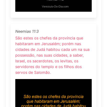
Neemias 11:3
São estes os chefes da província que
habitaram em Jerusalém; porém nas
cidades de Judá habitou cada um na sua
possessão, nas suas cidades, a saber,
Israel, os sacerdotes, os levitas, os
servidores do templo e os filhos dos
servos de Salomão.