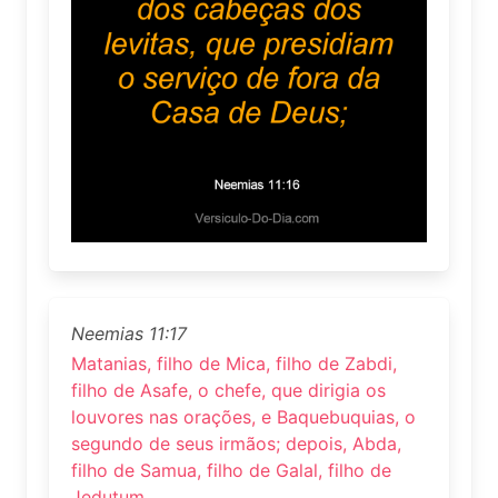
Neemias 11:17
Matanias, filho de Mica, filho de Zabdi,
filho de Asafe, o chefe, que dirigia os
louvores nas orações, e Baquebuquias, o
segundo de seus irmãos; depois, Abda,
filho de Samua, filho de Galal, filho de
Jedutum.