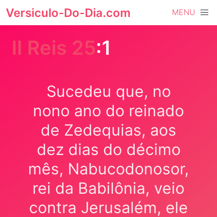
Versiculo-Do-Dia.com
MENU
II Reis 25
:1
Sucedeu que, no
nono ano do reinado
de Zedequias, aos
dez dias do décimo
mês, Nabucodonosor,
rei da Babilônia, veio
contra Jerusalém, ele