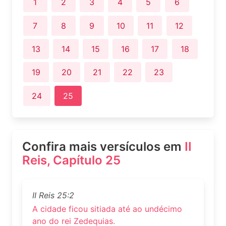
1
2
3
4
5
6
7
8
9
10
11
12
13
14
15
16
17
18
19
20
21
22
23
24
25
Confira mais versículos em
II
Reis, Capítulo 25
II Reis 25:2
A cidade ficou sitiada até ao undécimo
ano do rei Zedequias.