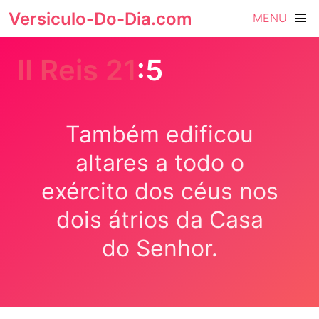
Versiculo-Do-Dia.com
MENU
II Reis 21
:5
Também edificou
altares a todo o
exército dos céus nos
dois átrios da Casa
do Senhor.