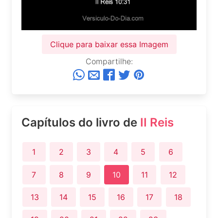
Clique para baixar essa Imagem
Compartilhe:
Capítulos do livro de
II Reis
1
2
3
4
5
6
7
8
9
10
11
12
13
14
15
16
17
18